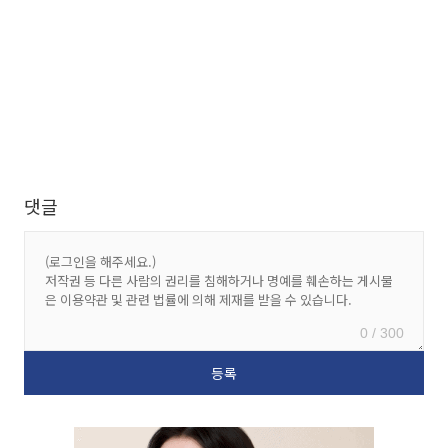
댓글
0 / 300