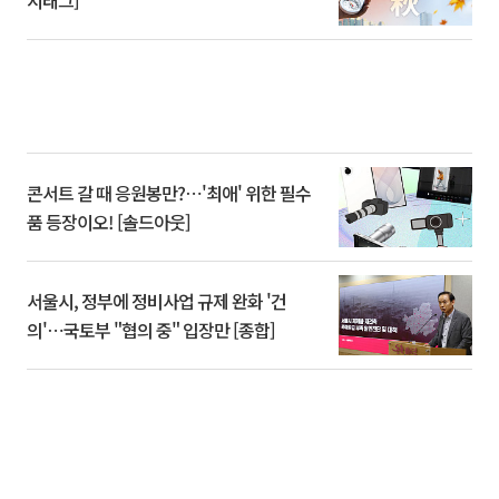
콘서트 갈 때 응원봉만?⋯'최애' 위한 필수
품 등장이오! [솔드아웃]
서울시, 정부에 정비사업 규제 완화 '건
의'⋯국토부 "협의 중" 입장만 [종합]