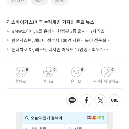
#현대차
#로봇
#SDF
라스베이거스(미국)=김채빈 기자의 주요 뉴스
BMW코리아, 8월 온라인 한정판 3종 출시…7시리즈·X7·M340i 투어링
한온시스템, 캐나다 정부서 100억 지원…북미 전동화 시장 가속
현대차·기아, 레드닷 디자인 어워드 17관왕…최우수상 2개 수상
0
0
0
0
좋아요
화나요
슬퍼요
추가취재 원해요