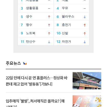
주요뉴스
22일 만에 다시 문 연 홈플러스…정상화 바
쁜데 재고 없어 ‘발동동’[가보니]
입추매직 '불발', 처서매직은 올까요? [해
시태그]