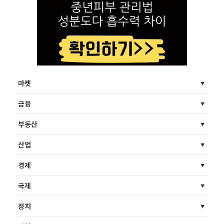
마켓
금융
부동산
산업
경제
국제
정치