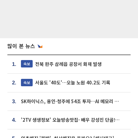
많이 본 뉴스
전북 완주 삼례읍 공장서 화재 발생
속보
1.
서울도 '40도'…오늘 노원 40.2도 기록
속보
2.
SK하이닉스, 용인·청주에 54조 투자…AI 메모리 생산기지 키운다
3.
'2TV 생생정보' 오늘방송맛집- 배우 강성진 단골! 쌀국수ㆍ푸팟퐁 커리 맛집 '블○○○'
4.