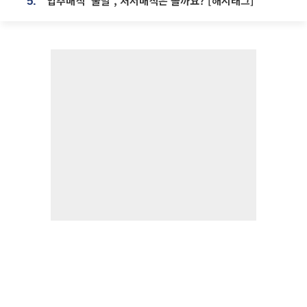
입추매직 '불발', 처서매직은 올까요? [해시태그]
5.