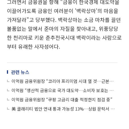
그러면서 금융권을 향해 "금융이 한국경제 대도약을
이끌어가도록 금융인 여러분이 '백락상마'의 마음을
가져달라"고 당부했다. 백락상마는 소금 마차를 끌던
볼품없는 말에서 준마의 자질을 찾아내고, 위풍당당
한 천리마로 키운 춘추전국시대 백락이라는 사람으로
부터 유래한 사자성어다.
관련 뉴스
이억원 금융위원장 “코리아 프리미엄 시대 열 것…근본적인 체질 개선 지속”
이억원 “생산적 금융으로 국가 대도약…소비자 보호는 기본 책무”
이억원 금융위원장 “쿠팡 고금리 대출 적정한지 점검 중”
美 클래리티 법안 연내 통과 가능성 13%…상원 문턱서 제동