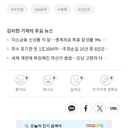
#이억원
#금융위
#새해
#신년사
김이현 기자의 주요 뉴스
미소금융 신상품 석 달⋯생계자금 목표 달성률 9% 그쳐
회수 포기한 돈 1조2000억⋯추정손실 10건 중 8건은 기업대출
세제 개편에 복잡해진 자산가 셈법⋯강남 고령자·다주택자 ‘자산재편 고심’
0
0
0
0
좋아요
화나요
슬퍼요
추가취재 원해요