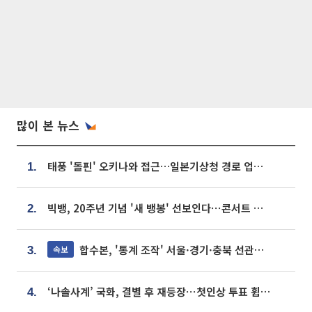
많이 본 뉴스
태풍 '돌핀' 오키나와 접근…일본기상청 경로 업데이트
1.
빅뱅, 20주년 기념 '새 뱅봉' 선보인다⋯콘서트 앞두고 팝업 개최
2.
합수본, '통계 조작' 서울·경기·충북 선관위 등 추가 압수수색
속보
3.
‘나솔사계’ 국화, 결별 후 재등장⋯첫인상 투표 휩쓸고 ‘인기녀’ 등극
4.