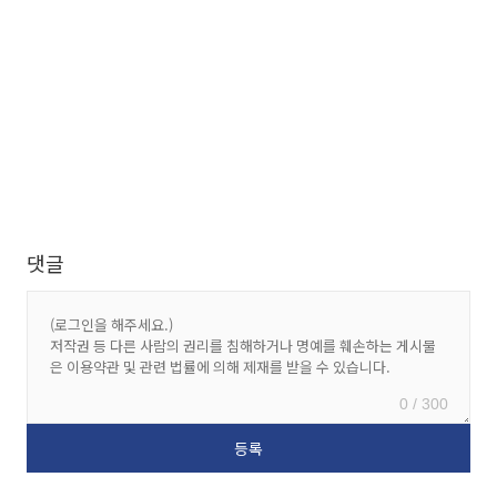
댓글
0 / 300