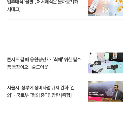
입추매직 '불발', 처서매직은 올까요? [해
시태그]
콘서트 갈 때 응원봉만?⋯'최애' 위한 필수
품 등장이오! [솔드아웃]
서울시, 정부에 정비사업 규제 완화 '건
의'⋯국토부 "협의 중" 입장만 [종합]