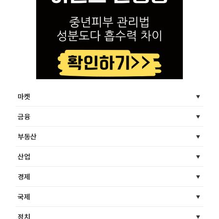
마켓
금융
부동산
산업
경제
국제
정치