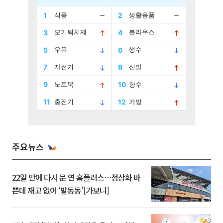
주요뉴스
22일 만에 다시 문 연 홈플러스…정상화 바
쁜데 재고 없어 ‘발동동’[가보니]