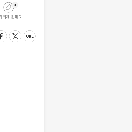
0
가취재 원해요