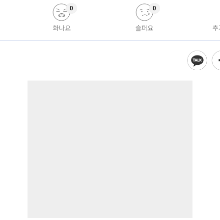
0
0
화나요
슬퍼요
추