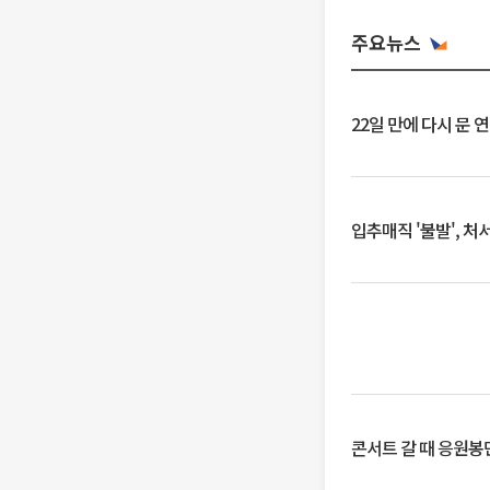
주요뉴스
22일 만에 다시 문 
입추매직 '불발', 처
콘서트 갈 때 응원봉만