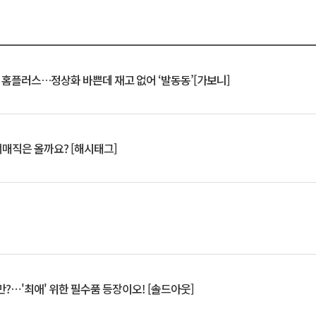
연 홈플러스…정상화 바쁜데 재고 없어 ‘발동동’[가보니]
서매직은 올까요? [해시태그]
?⋯'최애' 위한 필수품 등장이오! [솔드아웃]