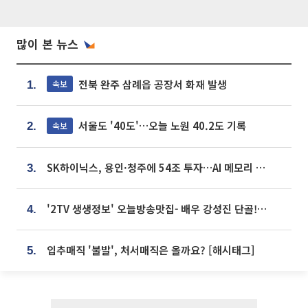
많이 본 뉴스
전북 완주 삼례읍 공장서 화재 발생
속보
1.
서울도 '40도'…오늘 노원 40.2도 기록
속보
2.
SK하이닉스, 용인·청주에 54조 투자…AI 메모리 생산기지 키운다
3.
'2TV 생생정보' 오늘방송맛집- 배우 강성진 단골! 쌀국수ㆍ푸팟퐁 커리 맛집 '블○○○'
4.
입추매직 '불발', 처서매직은 올까요? [해시태그]
5.