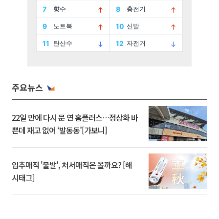
주요뉴스
22일 만에 다시 문 연 홈플러스…정상화 바
쁜데 재고 없어 ‘발동동’[가보니]
입추매직 '불발', 처서매직은 올까요? [해
시태그]