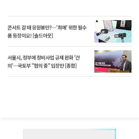
콘서트 갈 때 응원봉만?⋯'최애' 위한 필수
품 등장이오! [솔드아웃]
서울시, 정부에 정비사업 규제 완화 '건
의'⋯국토부 "협의 중" 입장만 [종합]