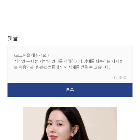
댓글
0 / 300