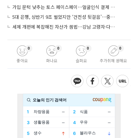
가입 문턱 낮추는 토스 페이스페이⋯얼굴인식 결제 확산 속도낸다
5대 은행, 상반기 9조 벌었지만 ‘건전성 뒷걸음’⋯중기대출 문턱 높아지나
세제 개편에 복잡해진 자산가 셈법⋯강남 고령자·다주택자 ‘자산재편 고심’
0
0
0
0
좋아요
화나요
슬퍼요
추가취재 원해요