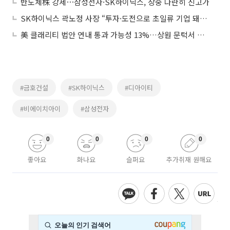
반도체株 강세⋯삼성전자·SK하이닉스, 장중 나란히 신고가
SK하이닉스 곽노정 사장 “투자·도전으로 초일류 기업 돼야”
美 클래리티 법안 연내 통과 가능성 13%…상원 문턱서 제동
#금호건설
#SK하이닉스
#디아이티
#비에이치아이
#삼성전자
0
0
0
0
좋아요
화나요
슬퍼요
추가취재 원해요