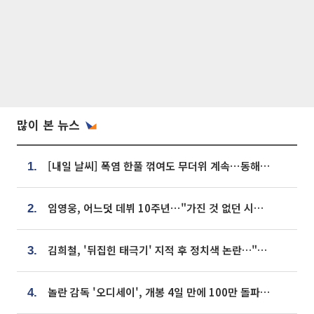
많이 본 뉴스
[내일 날씨] 폭염 한풀 꺾여도 무더위 계속⋯동해안 이틀 연속 비
1.
임영웅, 어느덧 데뷔 10주년⋯"가진 것 없던 시절, 내 앞엔 20명의 팬뿐"
2.
김희철, '뒤집힌 태극기' 지적 후 정치색 논란…"좌우 떠나 우리나라 국기"
3.
놀란 감독 '오디세이', 개봉 4일 만에 100만 돌파⋯'왕사남' 보다 빠르다
4.