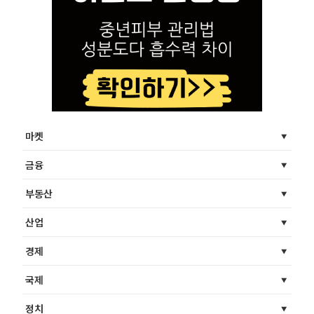
마켓
금융
부동산
산업
경제
국제
정치