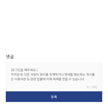
댓글
0 / 300