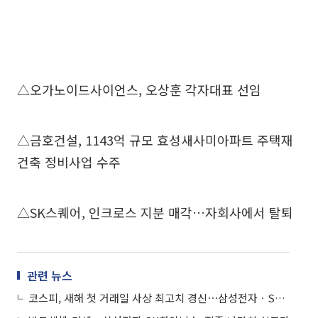
△오가노이드사이언스, 오상훈 각자대표 선임
△금호건설, 1143억 규모 효성새사미아파트 주택재
건축 정비사업 수주
△SK스퀘어, 인크로스 지분 매각…자회사에서 탈퇴
관련 뉴스
코스피, 새해 첫 거래일 사상 최고치 경신⋯삼성전자ㆍSK하이닉스 등 강세에 4300 돌파