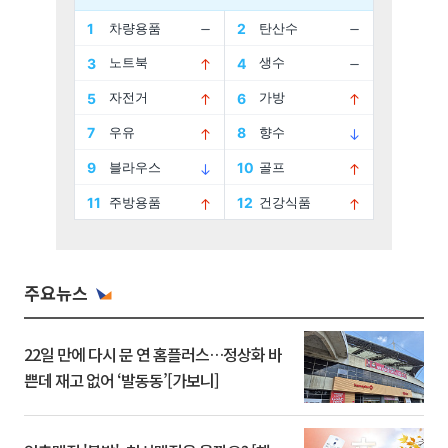
주요뉴스
22일 만에 다시 문 연 홈플러스…정상화 바
쁜데 재고 없어 ‘발동동’[가보니]