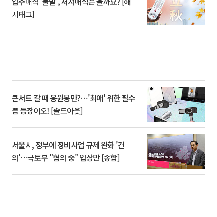
입추매직 '불발', 처서매직은 올까요? [해
시태그]
콘서트 갈 때 응원봉만?⋯'최애' 위한 필수
품 등장이오! [솔드아웃]
서울시, 정부에 정비사업 규제 완화 '건
의'⋯국토부 "협의 중" 입장만 [종합]