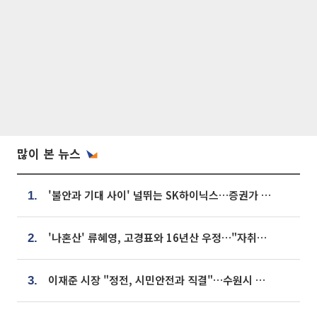
많이 본 뉴스
'불안과 기대 사이' 널뛰는 SK하이닉스…증권가 "HBM4·LTA 기반 펀터멘털 견고"
1.
'나혼산' 류혜영, 고경표와 16년산 우정…"자취방서 부모님과 마주쳐"
2.
이재준 시장 "정전, 시민안전과 직결"…수원시 비상대응체계 가동
3.