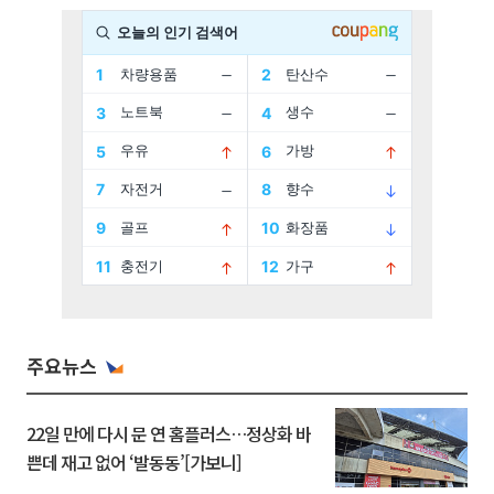
주요뉴스
22일 만에 다시 문 연 홈플러스…정상화 바
쁜데 재고 없어 ‘발동동’[가보니]