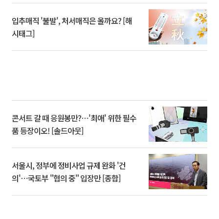
입추매직 '불발', 처서매직은 올까요? [해
시태그]
콘서트 갈 때 응원봉만?⋯'최애' 위한 필수
품 등장이오! [솔드아웃]
서울시, 정부에 정비사업 규제 완화 '건
의'⋯국토부 "협의 중" 입장만 [종합]