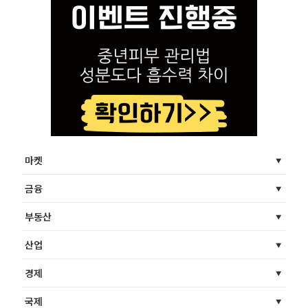
마켓
금융
부동산
산업
경제
국제