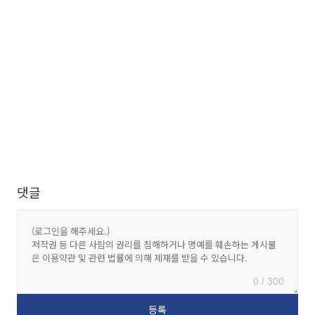
댓글
0 / 300