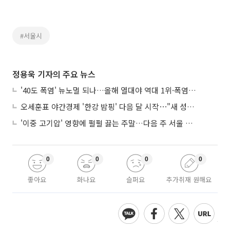
#서울시
정용욱 기자의 주요 뉴스
'40도 폭염' 뉴노멀 되나…올해 열대야 역대 1위·폭염일수 평년 3배 넘어
오세훈표 야간경제 '한강 밤핑' 다음 달 시작⋯"새 성장동력 만들 것"
'이중 고기압' 영향에 펄펄 끓는 주말…다음 주 서울 포함 서쪽이 더 덥다
0
0
0
0
좋아요
화나요
슬퍼요
추가취재 원해요