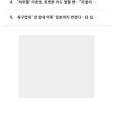
'차쥐뿔' 이준영, 포켓몬 카드 열혈 팬⋯"리셀러 처단할 것"
4.
축구협회 '성 접대 의혹' 일본까지 번졌다…日 심판 실명 공개
5.