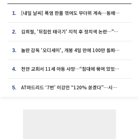
[내일 날씨] 폭염 한풀 꺾여도 무더위 계속⋯동해안 이틀 연속 비
1.
김희철, '뒤집힌 태극기' 지적 후 정치색 논란…"좌우 떠나 우리나라 국기"
2.
놀란 감독 '오디세이', 개봉 4일 만에 100만 돌파⋯'왕사남' 보다 빠르다
3.
천안 교회서 11세 아동 사망…“침대에 묶여 있었다” 진술 확보
4.
AT마드리드 ‘7번’ 이강인 “120% 쏟겠다”⋯시메오네 감독 “필요한 선수”
5.