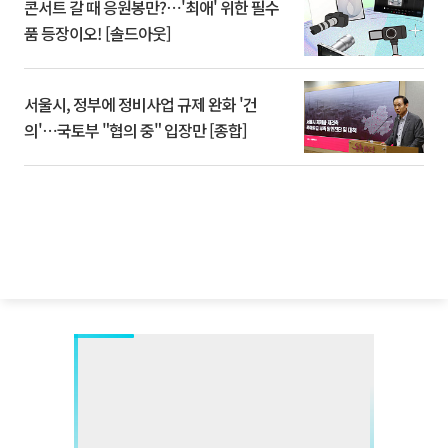
콘서트 갈 때 응원봉만?⋯'최애' 위한 필수
품 등장이오! [솔드아웃]
서울시, 정부에 정비사업 규제 완화 '건
의'⋯국토부 "협의 중" 입장만 [종합]