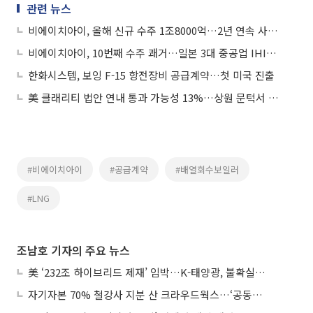
관련 뉴스
비에이치아이, 올해 신규 수주 1조8000억…2년 연속 사상 최대 경신
비에이치아이, 10번째 수주 쾌거…일본 3대 중공업 IHI와 200억 규모 HRSG 공급계약 체결
한화시스템, 보잉 F-15 항전장비 공급계약…첫 미국 진출
美 클래리티 법안 연내 통과 가능성 13%…상원 문턱서 제동
#비에이치아이
#공급계약
#배열회수보일러
#LNG
조남호 기자의 주요 뉴스
美 ‘232조 하이브리드 제재’ 임박…K-태양광, 불확실성 털고 날개 다나
자기자본 70% 철강사 지분 산 크라우드웍스…‘공동경영’으로 AI 시너지 낼까