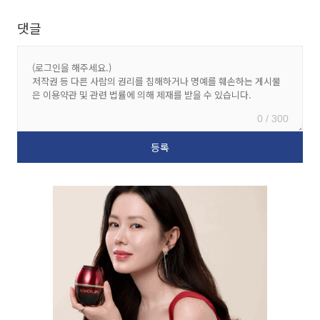
댓글
0 / 300