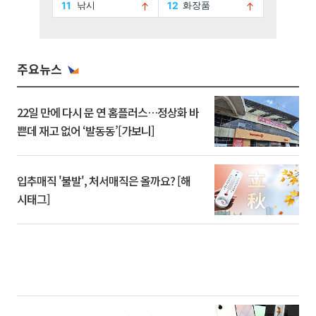
주요뉴스
22일 만에 다시 문 연 홈플러스…정상화 바
쁜데 재고 없어 ‘발동동’[가보니]
입추매직 '불발', 처서매직은 올까요? [해
시태그]