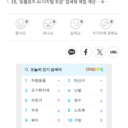
E8, ‘온톨로지 AI·디지털 트윈’ 앞세워 체질 개선… 4분기 흑자전환 총력
0
0
0
0
좋아요
화나요
슬퍼요
추가취재 원해요