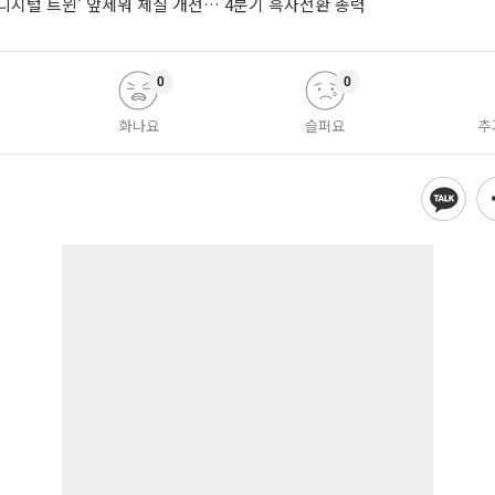
AI·디지털 트윈’ 앞세워 체질 개선… 4분기 흑자전환 총력
0
0
화나요
슬퍼요
추