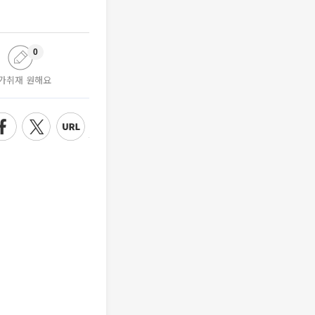
0
가취재 원해요