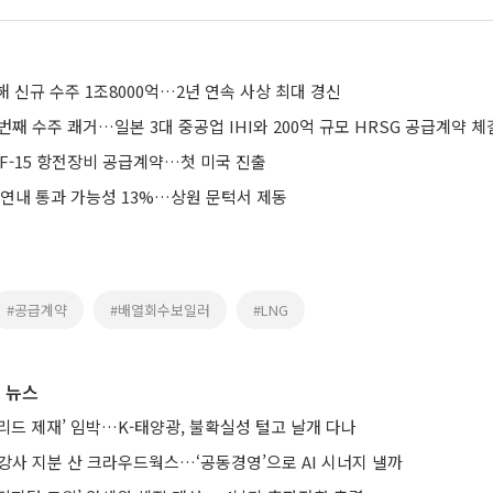
 신규 수주 1조8000억…2년 연속 사상 최대 경신
번째 수주 쾌거…일본 3대 중공업 IHI와 200억 규모 HRSG 공급계약 체
F-15 항전장비 공급계약…첫 미국 진출
 연내 통과 가능성 13%…상원 문턱서 제동
#공급계약
#배열회수보일러
#LNG
 뉴스
브리드 제재’ 임박…K-태양광, 불확실성 털고 날개 다나
강사 지분 산 크라우드웍스…‘공동경영’으로 AI 시너지 낼까