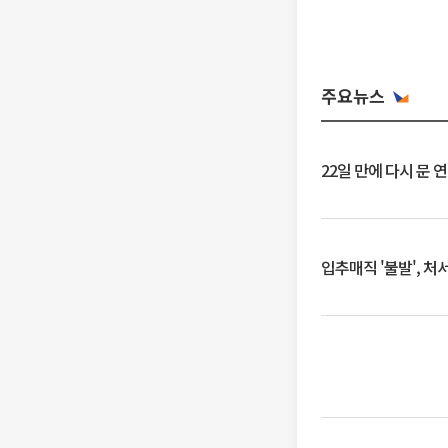
주요뉴스
22일 만에 다시 문 
입추매직 '불발', 처