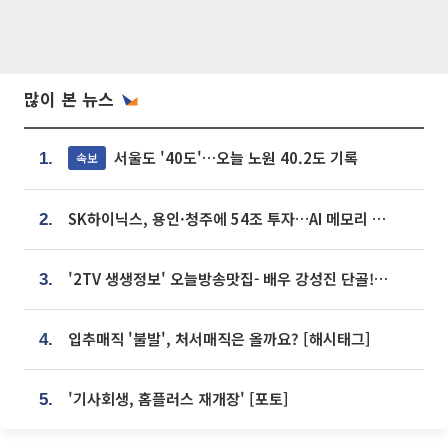
많이 본 뉴스
서울도 '40도'…오늘 노원 40.2도 기록
속보
1.
SK하이닉스, 용인·청주에 54조 투자…AI 메모리 생산기지 키운다
2.
'2TV 생생정보' 오늘방송맛집- 배우 강성진 단골! 쌀국수ㆍ푸팟퐁 커리 맛집 '블○○○'
3.
입추매직 '불발', 처서매직은 올까요? [해시태그]
4.
'기사회생, 홈플러스 재개장' [포토]
5.