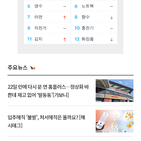
주요뉴스
22일 만에 다시 문 연 홈플러스…정상화 바
쁜데 재고 없어 ‘발동동’[가보니]
입추매직 '불발', 처서매직은 올까요? [해
시태그]