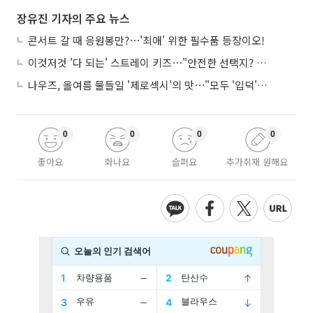
장유진 기자의 주요 뉴스
콘서트 갈 때 응원봉만?⋯'최애' 위한 필수품 등장이오!
이것저것 '다 되는' 스트레이 키즈⋯"안전한 선택지? 도전이 재밌죠"
나우즈, 올여름 물들일 '제로섹시'의 맛⋯"모두 '입덕'시킬 것"
0
0
0
0
좋아요
화나요
슬퍼요
추가취재 원해요