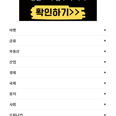
마켓
금융
부동산
산업
경제
국제
정치
사회
오피니언