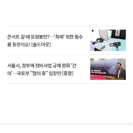
콘서트 갈 때 응원봉만?⋯'최애' 위한 필수
품 등장이오! [솔드아웃]
서울시, 정부에 정비사업 규제 완화 '건
의'⋯국토부 "협의 중" 입장만 [종합]