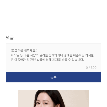
댓글
0 / 300