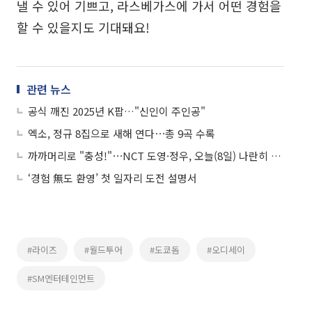
낼 수 있어 기쁘고, 라스베가스에 가서 어떤 경험을
할 수 있을지도 기대돼요!
관련 뉴스
공식 깨진 2025년 K팝…"신인이 주인공"
엑소, 정규 8집으로 새해 연다⋯총 9곡 수록
까까머리로 "충성!"⋯NCT 도영·정우, 오늘(8일) 나란히 입대
‘경험 無도 환영’ 첫 일자리 도전 설명서
#라이즈
#월드투어
#도쿄돔
#오디세이
#SM엔터테인먼트