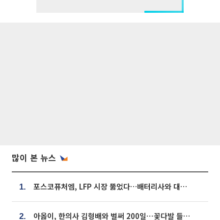
많이 본 뉴스
포스코퓨처엠, LFP 시장 뚫었다…배터리사와 대규모 장기 공급 합의
1.
아옳이, 한의사 김형배와 벌써 200일⋯꽃다발 들고 "프러포즈 아냐"
2.