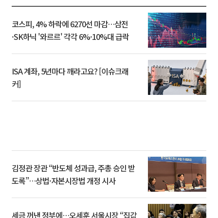
코스피, 4% 하락에 6270선 마감…삼전
·SK하닉 '와르르' 각각 6%·10%대 급락
ISA 계좌, 5년마다 깨라고요? [이슈크래
커]
김정관 장관 “반도체 성과급, 주총 승인 받
도록”…상법·자본시장법 개정 시사
세금 꺼낸 정부에…오세훈 서울시장 “집값