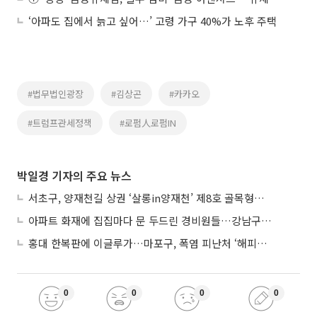
‘아파도 집에서 늙고 싶어…’ 고령 가구 40%가 노후 주택
#법무법인광장
#김상곤
#카카오
#트럼프관세정책
#로펌人로펌IN
박일경 기자의 주요 뉴스
서초구, 양재천길 상권 ‘살롱in양재천’ 제8호 골목형상점가 지정
아파트 화재에 집집마다 문 두드린 경비원들…강남구 감사장 수여
홍대 한복판에 이글루가…마포구, 폭염 피난처 ‘해피소’ 운영
0
0
0
0