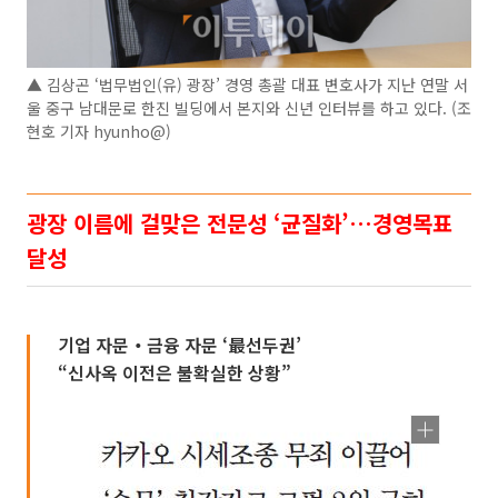
▲ 김상곤 ‘법무법인(유) 광장’ 경영 총괄 대표 변호사가 지난 연말 서
울 중구 남대문로 한진 빌딩에서 본지와 신년 인터뷰를 하고 있다. (조
현호 기자 hyunho@)
광장 이름에 걸맞은 전문성 ‘균질화’…경영목표
달성
기업 자문‧금융 자문 ‘最선두권’
“신사옥 이전은 불확실한 상황”