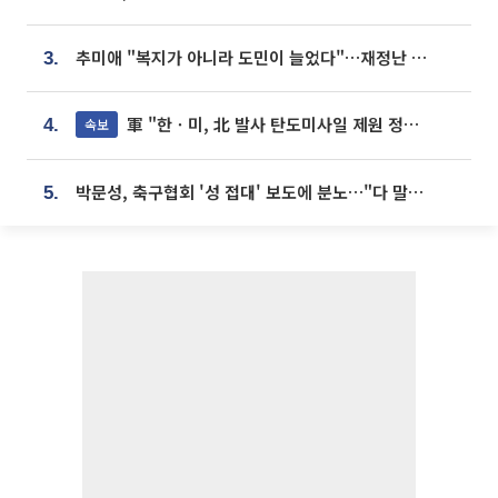
추미애 "복지가 아니라 도민이 늘었다"…재정난 책임론 정면돌파
3.
軍 "한ㆍ미, 北 발사 탄도미사일 제원 정밀분석 중"
속보
4.
박문성, 축구협회 '성 접대' 보도에 분노…"다 말아먹으려고 작정했나"
5.