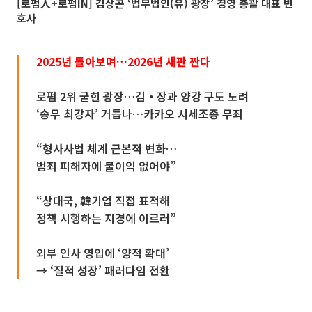
[로펌人+로펌IN] 김상곤 ‘법무법인(유) 광장’ 경영 총괄 대표 변
호사
2025년 돌아보며…2026년 새판 짠다
로펌 2위 굳힌 광장…김‧장과 양강 구도 노려
‘송무 최강자’ 거듭나…카카오 시세조종 무죄
“형사사법 체계 근본적 변화…
범죄 피해자에 불이익 없어야”
“상대국, 韓기업 직접 표적해
정책 시행하는 지경에 이르러”
외부 인사 영입에 ‘양적 확대’
→ ‘질적 성장’ 패러다임 전환