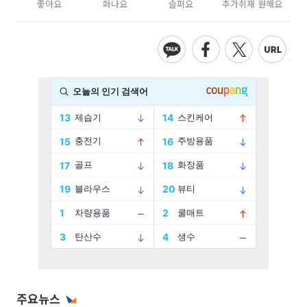
좋아요
화나요
슬퍼요
추가취재 원해요
주요뉴스