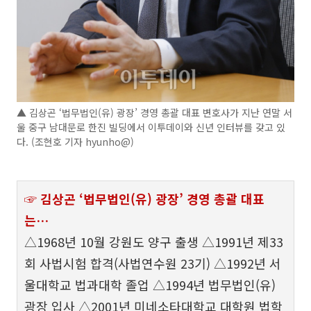
▲ 김상곤 ‘법무법인(유) 광장’ 경영 총괄 대표 변호사가 지난 연말 서
울 중구 남대문로 한진 빌딩에서 이투데이와 신년 인터뷰를 갖고 있
다. (조현호 기자 hyunho@)
☞ 김상곤 ‘법무법인(유) 광장’ 경영 총괄 대표
는…
△1968년 10월 강원도 양구 출생 △1991년 제33
회 사법시험 합격(사법연수원 23기) △1992년 서
울대학교 법과대학 졸업 △1994년 법무법인(유)
광장 입사 △2001년 미네소타대학교 대학원 법학