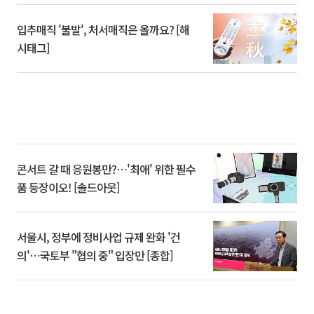
입추매직 '불발', 처서매직은 올까요? [해
시태그]
콘서트 갈 때 응원봉만?⋯'최애' 위한 필수
품 등장이오! [솔드아웃]
서울시, 정부에 정비사업 규제 완화 '건
의'⋯국토부 "협의 중" 입장만 [종합]