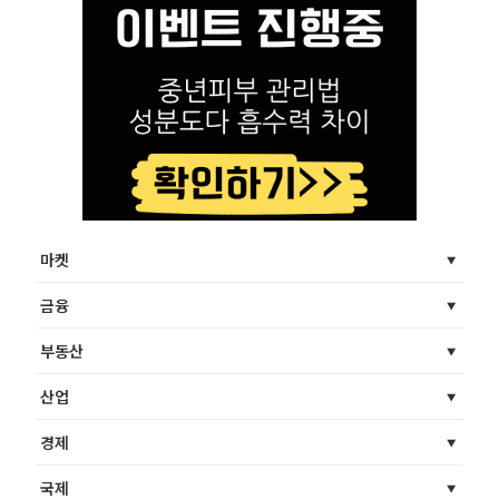
마켓
금융
부동산
산업
경제
국제