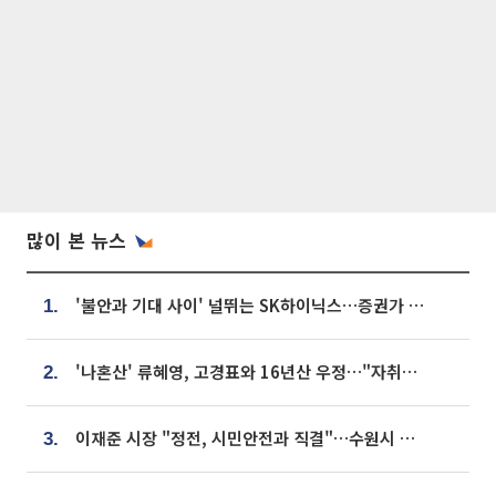
많이 본 뉴스
'불안과 기대 사이' 널뛰는 SK하이닉스…증권가 "HBM4·LTA 기반 펀터멘털 견고"
1.
'나혼산' 류혜영, 고경표와 16년산 우정…"자취방서 부모님과 마주쳐"
2.
이재준 시장 "정전, 시민안전과 직결"…수원시 비상대응체계 가동
3.