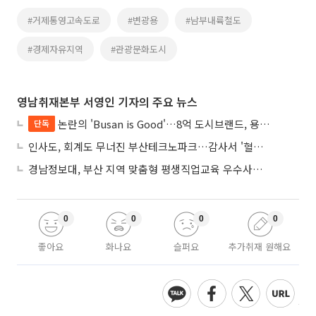
#거제통영고속도로
#변광용
#남부내륙철도
#경제자유지역
#관광문화도시
영남취재본부 서영인 기자의 주요 뉴스
논란의 'Busan is Good'…8억 도시브랜드, 용산 대통령실 CI 업체가 수행
단독
인사도, 회계도 무너진 부산테크노파크…감사서 '혈세 유용·인사 뒤집기' 적발
경남정보대, 부산 지역 맞춤형 평생직업교육 우수사례로 혁신 주도
0
0
0
0
좋아요
화나요
슬퍼요
추가취재 원해요