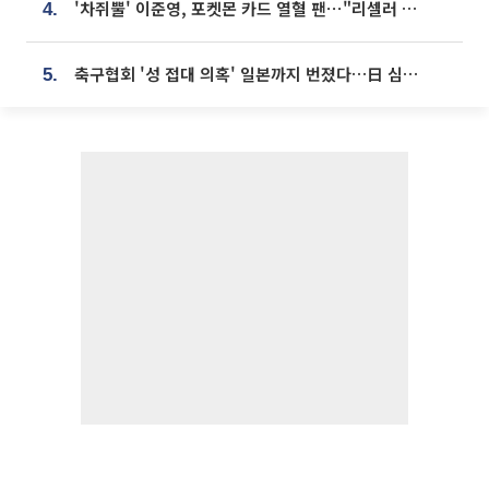
'차쥐뿔' 이준영, 포켓몬 카드 열혈 팬⋯"리셀러 처단할 것"
4.
축구협회 '성 접대 의혹' 일본까지 번졌다…日 심판 실명 공개
5.