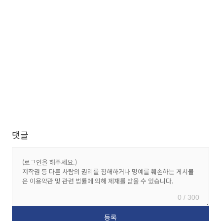
댓글
0 / 300