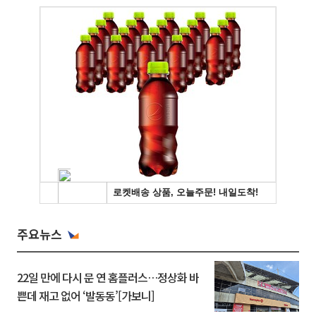
주요뉴스
22일 만에 다시 문 연 홈플러스…정상화 바
쁜데 재고 없어 ‘발동동’[가보니]