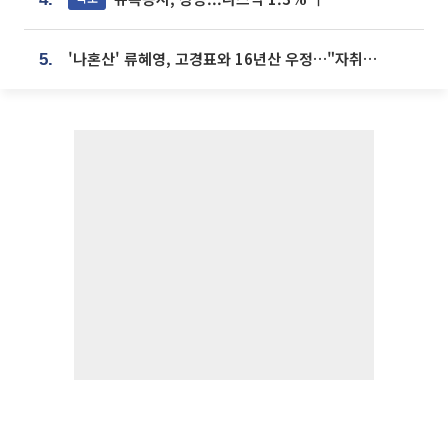
'나혼산' 류혜영, 고경표와 16년산 우정…"자취방서 부모님과 마주쳐"
5.