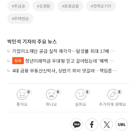
#주금공
#김경환
#포용금융
#정책모기지
#주택연금
박민석 기자의 주요 뉴스
기업미소재단 공급 실적 제각각⋯달성률 최대 17배 차이
청년미래적금 우대형 믿고 갈아탔는데 ‘혜택 반토막’…심사 오류에 가입자 혼선
단독
4대 금융 부동산신탁사, 상반기 희비 엇갈려…책임준공 손실 반영 시점이 갈랐다
0
0
0
0
좋아요
화나요
슬퍼요
추가취재 원해요