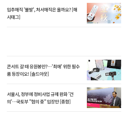
입추매직 '불발', 처서매직은 올까요? [해
시태그]
콘서트 갈 때 응원봉만?⋯'최애' 위한 필수
품 등장이오! [솔드아웃]
서울시, 정부에 정비사업 규제 완화 '건
의'⋯국토부 "협의 중" 입장만 [종합]