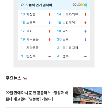
주요뉴스
22일 만에 다시 문 연 홈플러스…정상화 바
쁜데 재고 없어 ‘발동동’[가보니]