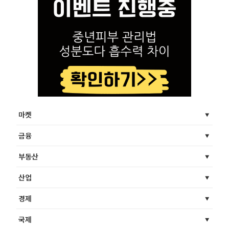
마켓
금융
부동산
산업
경제
국제