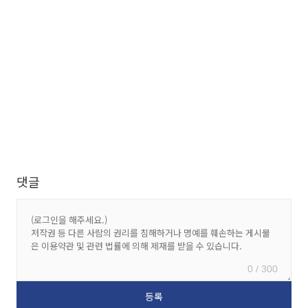
댓글
0 / 300