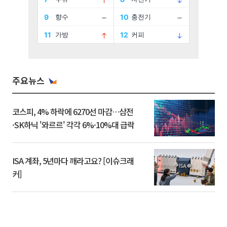
주요뉴스
코스피, 4% 하락에 6270선 마감…삼전
·SK하닉 '와르르' 각각 6%·10%대 급락
ISA 계좌, 5년마다 깨라고요? [이슈크래
커]