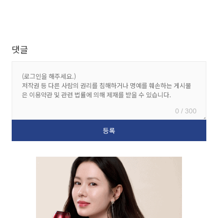
댓글
0 / 300