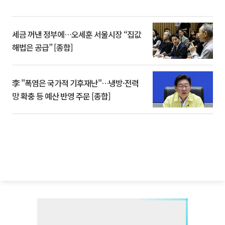
세금 꺼낸 정부에…오세훈 서울시장 “집값
해법은 공급” [종합]
李 "폭염은 국가적 기후재난"…냉방·전력
망 확충 등 예산 반영 주문 [종합]