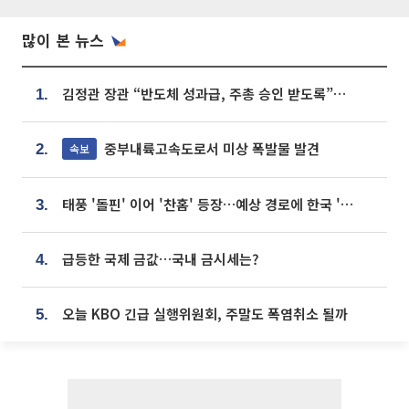
많이 본 뉴스
김정관 장관 “반도체 성과급, 주총 승인 받도록”…상법·자본시장법 개정 시사
1.
중부내륙고속도로서 미상 폭발물 발견
속보
2.
태풍 '돌핀' 이어 '찬홈' 등장…예상 경로에 한국 '한숨'
3.
급등한 국제 금값…국내 금시세는?
4.
오늘 KBO 긴급 실행위원회, 주말도 폭염취소 될까
5.