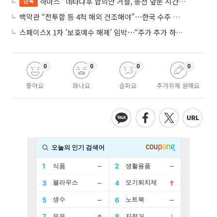
하마스 “네타냐후 합의안 거절, 총선 앞둔 시간 끌기”
단독
백악관 “전투함 등 4척 해외 건조해야”⋯한국 수주 기대
스페이스X 1차 '보호예수 해제' 임박⋯“주가 추가 하락 가능성”
0
0
0
0
좋아요
화나요
슬퍼요
추가취재 원해요