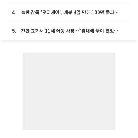
놀란 감독 '오디세이', 개봉 4일 만에 100만 돌파⋯'왕사남' 보다 빠르다
4.
천안 교회서 11세 아동 사망…“침대에 묶여 있었다” 진술 확보
5.