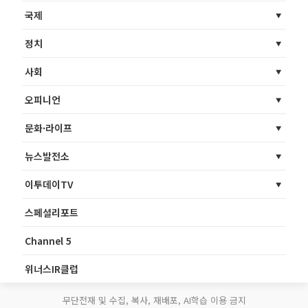
국제
정치
사회
오피니언
문화·라이프
뉴스발전소
이투데이TV
스페셜리포트
Channel 5
위너스IR클럽
무단전재 및 수집, 복사, 재배포, AI학습 이용 금지