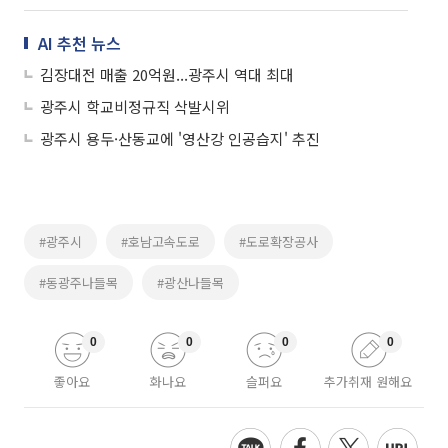
AI 추천 뉴스
김장대전 매출 20억원...광주시 역대 최대
광주시 학교비정규직 삭발시위
광주시 용두·산동교에 '영산강 인공습지' 추진
#광주시
#호남고속도로
#도로확장공사
#동광주나들목
#광산나들목
0
0
0
0
좋아요
화나요
슬퍼요
추가취재 원해요