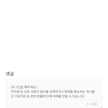
댓글
0 / 300