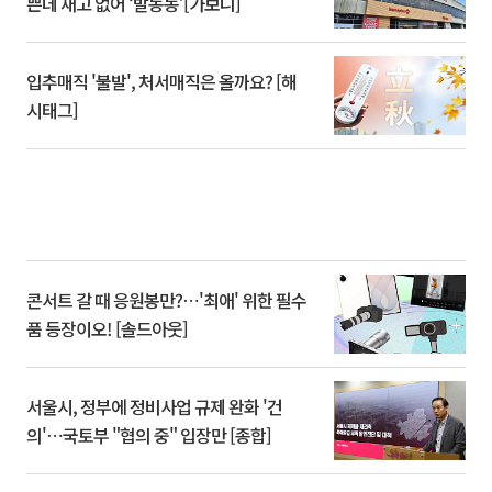
쁜데 재고 없어 ‘발동동’[가보니]
입추매직 '불발', 처서매직은 올까요? [해
시태그]
콘서트 갈 때 응원봉만?⋯'최애' 위한 필수
품 등장이오! [솔드아웃]
서울시, 정부에 정비사업 규제 완화 '건
의'⋯국토부 "협의 중" 입장만 [종합]