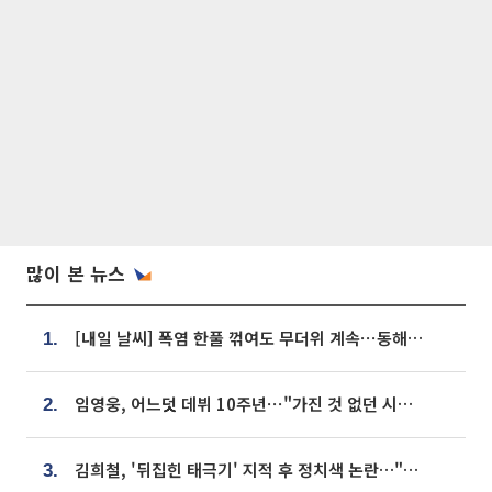
많이 본 뉴스
[내일 날씨] 폭염 한풀 꺾여도 무더위 계속⋯동해안 이틀 연속 비
1.
임영웅, 어느덧 데뷔 10주년⋯"가진 것 없던 시절, 내 앞엔 20명의 팬뿐"
2.
김희철, '뒤집힌 태극기' 지적 후 정치색 논란…"좌우 떠나 우리나라 국기"
3.