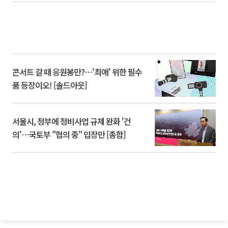
콘서트 갈 때 응원봉만?⋯'최애' 위한 필수
품 등장이오! [솔드아웃]
서울시, 정부에 정비사업 규제 완화 '건
의'⋯국토부 "협의 중" 입장만 [종합]