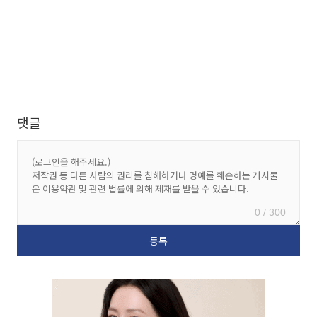
댓글
0 / 300