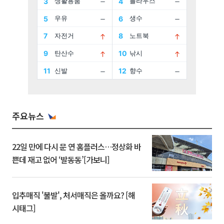
주요뉴스
22일 만에 다시 문 연 홈플러스…정상화 바
쁜데 재고 없어 ‘발동동’[가보니]
입추매직 '불발', 처서매직은 올까요? [해
시태그]