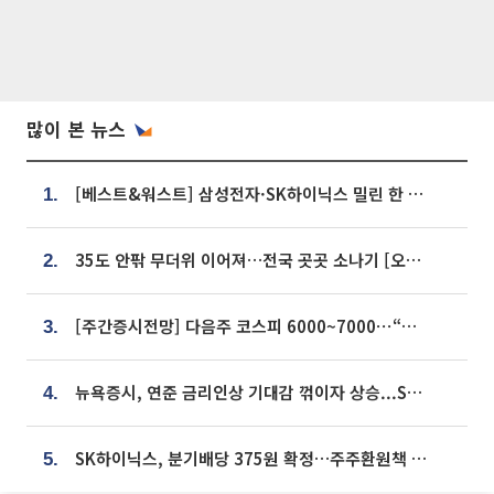
많이 본 뉴스
[베스트&워스트] 삼성전자·SK하이닉스 밀린 한 주…상상인증권은 85% 급등
1.
35도 안팎 무더위 이어져…전국 곳곳 소나기 [오늘 날씨]
2.
[주간증시전망] 다음주 코스피 6000~7000⋯“外人 수급은 정책이 변수”
3.
뉴욕증시, 연준 금리인상 기대감 꺾이자 상승...S&P500 사상 최고치 [종합]
4.
SK하이닉스, 분기배당 375원 확정…주주환원책 9월로 앞당겨 발표
5.