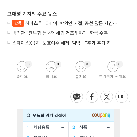
고대영 기자의 주요 뉴스
하마스 “네타냐후 합의안 거절, 총선 앞둔 시간 끌기”
단독
백악관 “전투함 등 4척 해외 건조해야”⋯한국 수주 기대
스페이스X 1차 '보호예수 해제' 임박⋯“주가 추가 하락 가능성”
0
0
0
0
좋아요
화나요
슬퍼요
추가취재 원해요