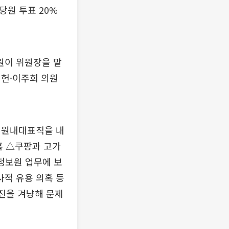
당원 투표 20%
원이 위원장을 맡
기헌·이주희 의원
 원내대표직을 내
혹 △쿠팡과 고가
정보원 업무에 보
사적 유용 의혹 등
좌진을 겨냥해 문제