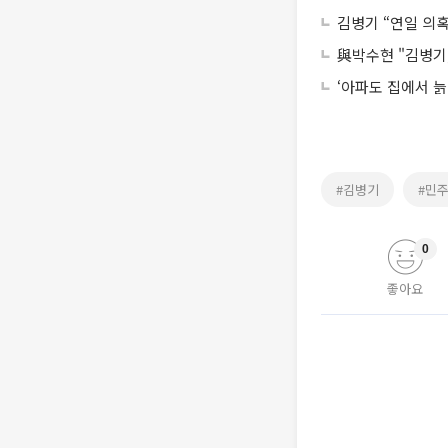
김병기 “연일 의
與박수현 "김병기
‘아파도 집에서 늙
#김병기
#민
0
좋아요