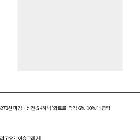
6270선 마감…삼전·SK하닉 '와르르' 각각 6%·10%대 급락
 깨라고요? [이슈크래커]