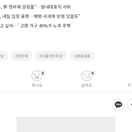
혹, 李 정부에 걸림돌”…원내대표직 사퇴
, 내일 입장 표명…해명·사과에 방점 있을듯"
고 싶어…’ 고령 가구 40%가 노후 주택
주당
#정청래
#더불어민주당
#원내대표
0
0
화나요
슬퍼요
추