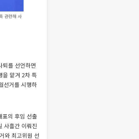
혹 관련해 사
사퇴를 선언하면
을 맡겨 2차 특
보궐선거를 시행하
대표의 후임 선출
일 사흘간 이뤄진
선거와 최고위원 선