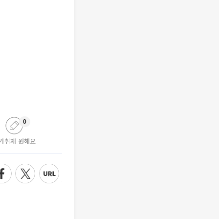
0
가취재 원해요