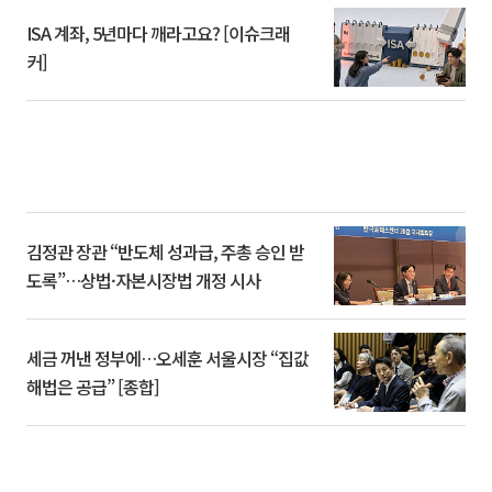
ISA 계좌, 5년마다 깨라고요? [이슈크래
커]
김정관 장관 “반도체 성과급, 주총 승인 받
도록”…상법·자본시장법 개정 시사
세금 꺼낸 정부에…오세훈 서울시장 “집값
해법은 공급” [종합]