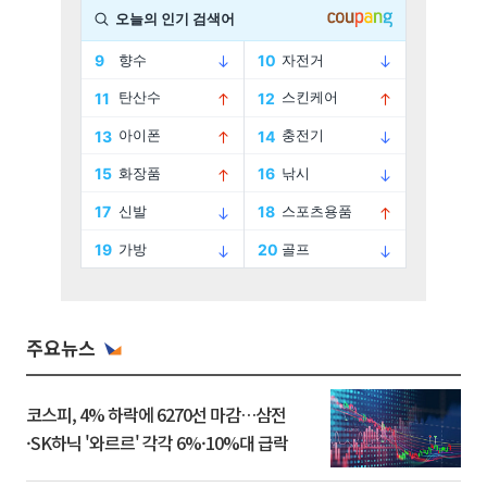
주요뉴스
코스피, 4% 하락에 6270선 마감…삼전
·SK하닉 '와르르' 각각 6%·10%대 급락