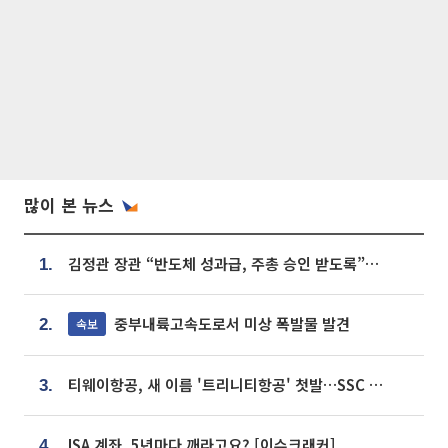
많이 본 뉴스
김정관 장관 “반도체 성과급, 주총 승인 받도록”…상법·자본시장법 개정 시사
1.
중부내륙고속도로서 미상 폭발물 발견
속보
2.
티웨이항공, 새 이름 '트리니티항공' 첫발…SSC 전략 본격화
3.
ISA 계좌, 5년마다 깨라고요? [이슈크래커]
4.