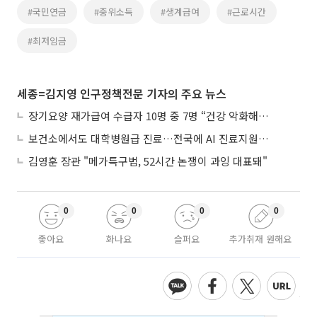
#국민연금
#중위소득
#생계급여
#근로시간
#최저임금
세종=김지영 인구정책전문 기자의 주요 뉴스
장기요양 재가급여 수급자 10명 중 7명 “건강 악화해도 집에서”
보건소에서도 대학병원급 진료…전국에 AI 진료지원도구 보급
김영훈 장관 "메가특구법, 52시간 논쟁이 과잉 대표돼"
0
0
0
0
좋아요
화나요
슬퍼요
추가취재 원해요