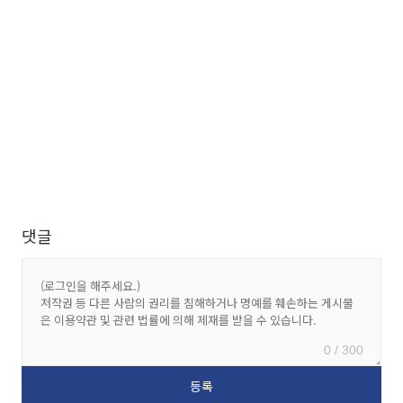
댓글
0 / 300