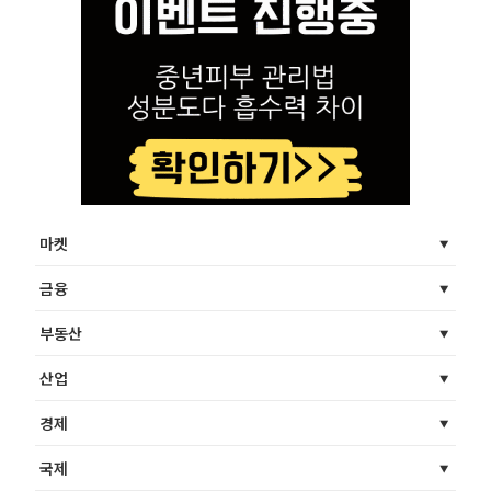
마켓
금융
부동산
산업
경제
국제