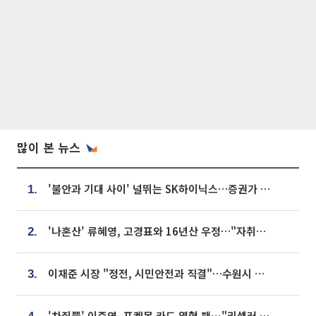
많이 본 뉴스
'불안과 기대 사이' 널뛰는 SK하이닉스…증권가 "HBM4·LTA 기반 펀터멘털 견고"
1.
'나혼산' 류혜영, 고경표와 16년산 우정…"자취방서 부모님과 마주쳐"
2.
이재준 시장 "정전, 시민안전과 직결"…수원시 비상대응체계 가동
3.
'차쥐뿔' 이준영, 포켓몬 카드 열혈 팬⋯"리셀러 처단할 것"