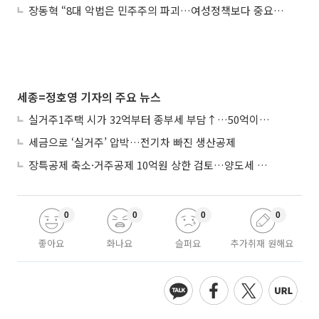
장동혁 “8대 악법은 민주주의 파괴…여성정책보다 중요한 순간”
세종=정호영 기자의 주요 뉴스
실거주1주택 시가 32억부터 종부세 부담↑…50억이면 454→979만원
세금으로 ‘실거주’ 압박…전기차 빠진 생산공제
장특공제 축소·거주공제 10억원 상한 검토…양도세 실거주 중심 개편
0
0
0
0
좋아요
화나요
슬퍼요
추가취재 원해요