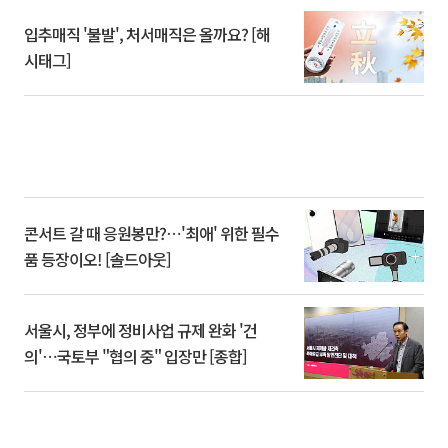
입추매직 '불발', 처서매직은 올까요? [해
시태그]
콘서트 갈 때 응원봉만?⋯'최애' 위한 필수
품 등장이오! [솔드아웃]
서울시, 정부에 정비사업 규제 완화 '건
의'⋯국토부 "협의 중" 입장만 [종합]