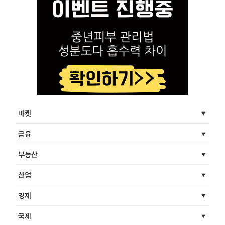
마켓
금융
부동산
산업
경제
국제