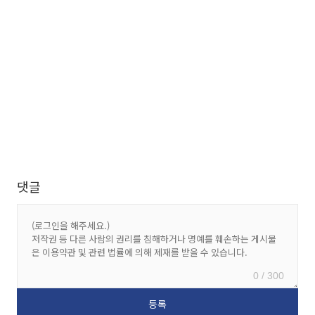
댓글
0 / 300