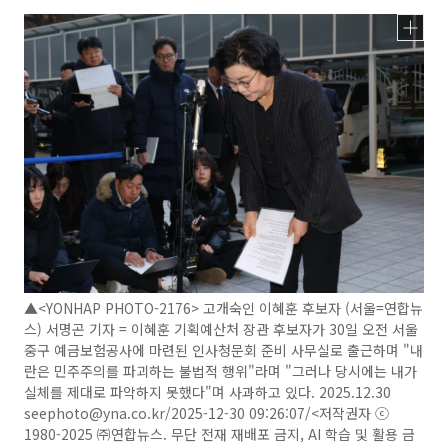
▲<YONHAP PHOTO-2176> 고개숙인 이혜훈 후보자 (서울=연합뉴
스) 서명곤 기자 = 이혜훈 기획예산처 장관 후보자가 30일 오전 서울
중구 예금보험공사에 마련된 인사청문회 준비 사무실로 출근하며 "내
란은 민주주의를 파괴하는 불법적 행위"라며 "그러나 당시에는 내가
실체를 제대로 파악하지 못했다"며 사과하고 있다. 2025.12.30
seephoto@yna.co.kr/2025-12-30 09:26:07/<저작권자 ⓒ
1980-2025 ㈜연합뉴스. 무단 전재 재배포 금지, AI 학습 및 활용 금