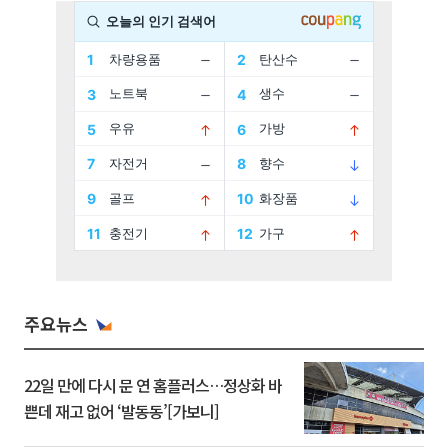
주요뉴스
22일 만에 다시 문 연 홈플러스…정상화 바
쁜데 재고 없어 ‘발동동’[가보니]