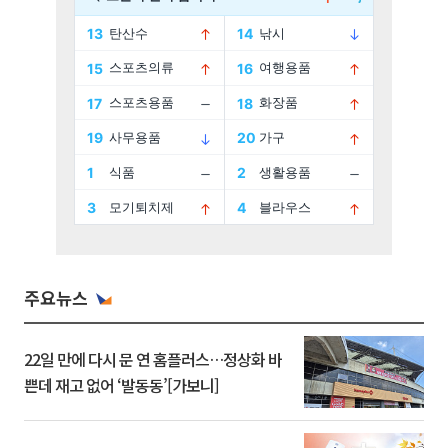
주요뉴스
22일 만에 다시 문 연 홈플러스…정상화 바
쁜데 재고 없어 ‘발동동’[가보니]