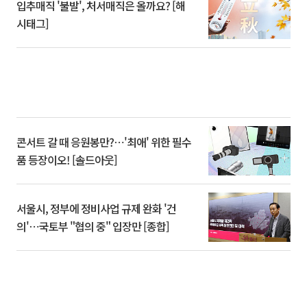
입추매직 '불발', 처서매직은 올까요? [해
시태그]
콘서트 갈 때 응원봉만?⋯'최애' 위한 필수
품 등장이오! [솔드아웃]
서울시, 정부에 정비사업 규제 완화 '건
의'⋯국토부 "협의 중" 입장만 [종합]