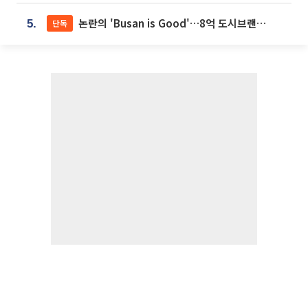
논란의 'Busan is Good'…8억 도시브랜드, 용산 대통령실 CI 업체가 수행
단독
5.