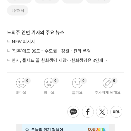
#유재석
노희주 인턴 기자의 주요 뉴스
NEW 피서지
'입추'에도 39도⋯수도권ㆍ강원ㆍ전라 폭염
젠지, 풀세트 끝 한화생명 제압⋯한화생명은 3연패 수렁
0
0
0
0
좋아요
화나요
슬퍼요
추가취재 원해요