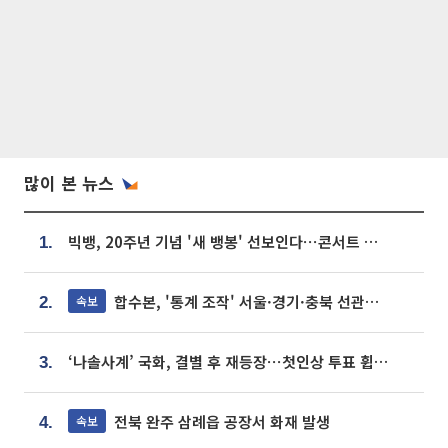
많이 본 뉴스
빅뱅, 20주년 기념 '새 뱅봉' 선보인다⋯콘서트 앞두고 팝업 개최
1.
합수본, '통계 조작' 서울·경기·충북 선관위 등 추가 압수수색
속보
2.
‘나솔사계’ 국화, 결별 후 재등장⋯첫인상 투표 휩쓸고 ‘인기녀’ 등극
3.
전북 완주 삼례읍 공장서 화재 발생
속보
4.