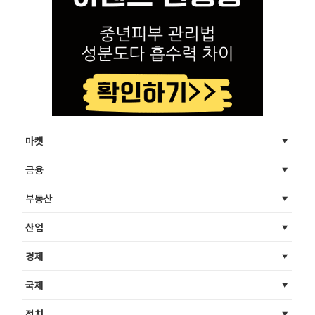
마켓
금융
부동산
산업
경제
국제
정치