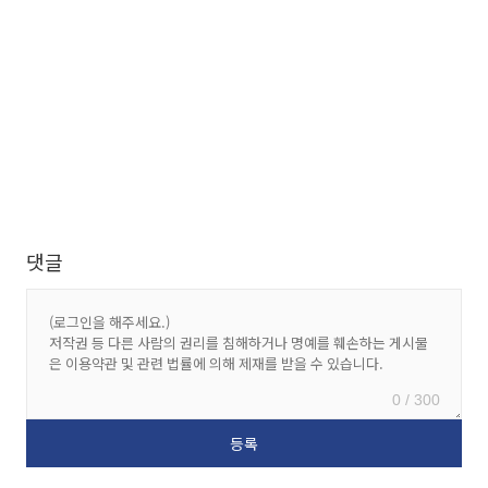
댓글
0 / 300