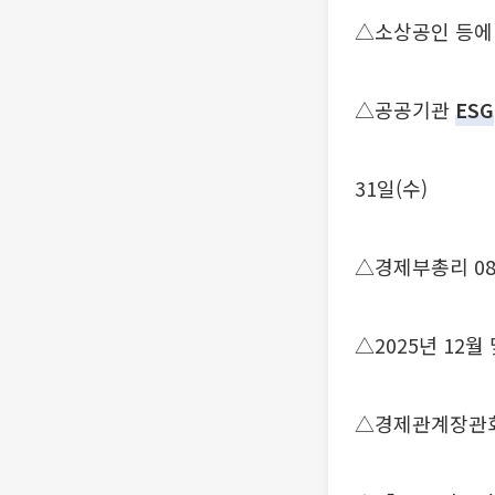
△소상공인 등에
△공공기관
ESG
31일(수)
△경제부총리 08
△2025년 12
△경제관계장관회