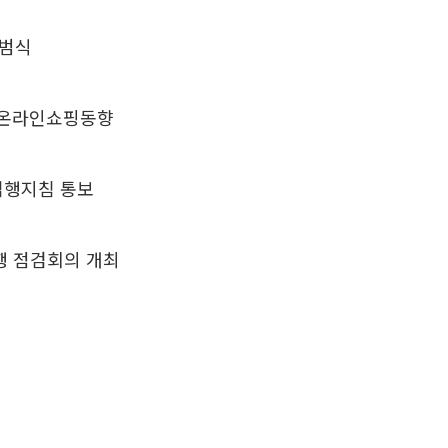
출범식
월 온라인쇼핑동향
집행지침 통보
행 점검회의 개최