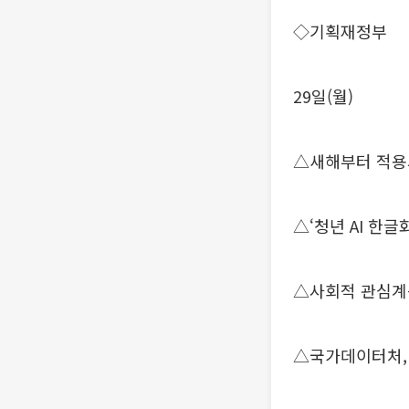
◇기획재정부
29일(월)
△새해부터 적용
△‘청년 AI 한
△사회적 관심계
△국가데이터처,