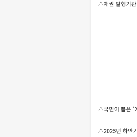
△채권 발행기관
△국민이 뽑은 ‘
△2025년 하