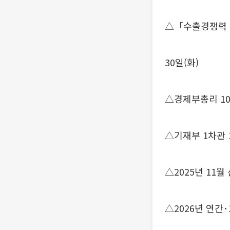
△「수출경쟁력 
30일(화)
△경제부총리 10
△기재부 1차관 
△2025년 11
△2026년 연간