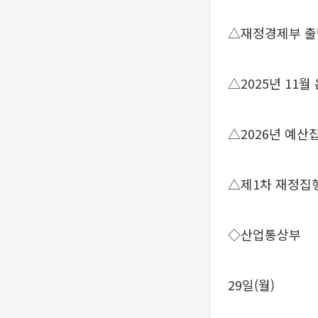
△재정경제부 
△2025년 11
△2026년 예산
△제1차 재정집
◇산업통상부
29일(월)