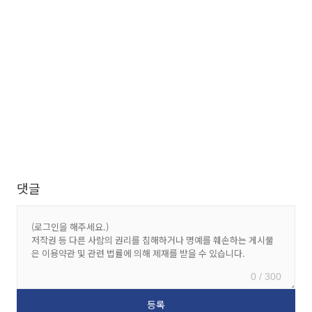
댓글
0 / 300