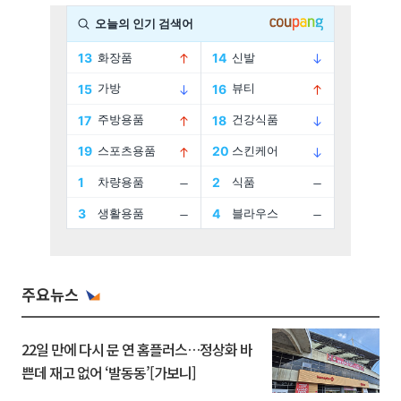
주요뉴스
22일 만에 다시 문 연 홈플러스…정상화 바
쁜데 재고 없어 ‘발동동’[가보니]