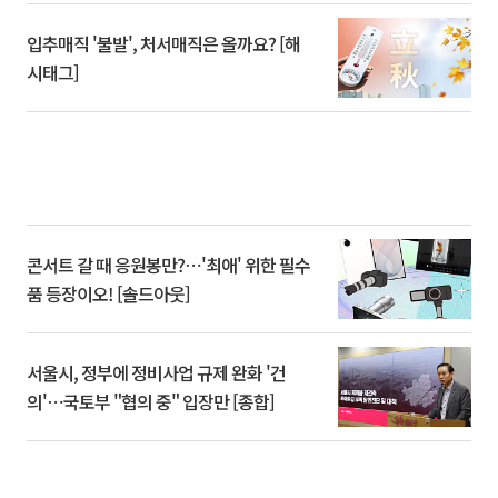
입추매직 '불발', 처서매직은 올까요? [해
시태그]
콘서트 갈 때 응원봉만?⋯'최애' 위한 필수
품 등장이오! [솔드아웃]
서울시, 정부에 정비사업 규제 완화 '건
의'⋯국토부 "협의 중" 입장만 [종합]