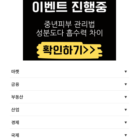
마켓
금융
부동산
산업
경제
국제