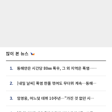
많이 본 뉴스
동해안은 시간당 80㎜ 폭우, 그 외 지역은 폭염…‘극과 극 날씨’
1.
[내일 날씨] 폭염 한풀 꺾여도 무더위 계속⋯동해안 이틀 연속 비
2.
임영웅, 어느덧 데뷔 10주년⋯"가진 것 없던 시절, 내 앞엔 20명의 팬뿐"
3.