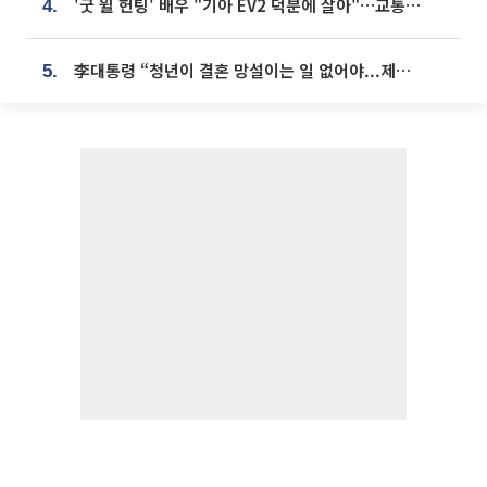
'굿 윌 헌팅' 배우 "기아 EV2 덕분에 살아"…교통사고 후 안전성 극찬
4.
李대통령 “청년이 결혼 망설이는 일 없어야...제도상 불이익 조사”
5.