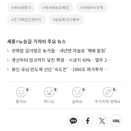
#개식용종식
#개사육농장폐업
#사육두수감축
#조기폐업인센티브
#농림축산식품부
세종=노승길 기자의 주요 뉴스
양파밭 갈아엎은 농가들…내년엔 마늘로 ‘재배 쏠림’
생산부터 밥상까지 덮친 폭염…시금치 43%ㆍ열무 28% 급등
용인·호남 반도체 산단 ‘속도전’…1600조 메가투자 이행 총력
0
0
0
0
좋아요
화나요
슬퍼요
추가취재 원해요