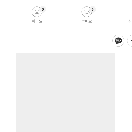
0
0
화나요
슬퍼요
추