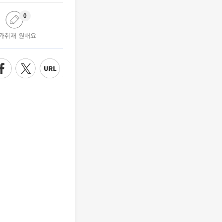
0
가취재 원해요