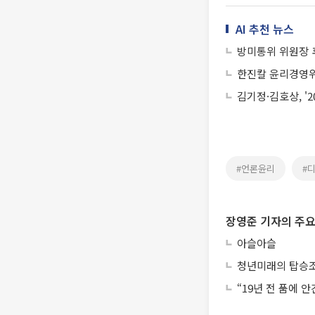
AI 추천 뉴스
방미통위 위원장 
한진칼 윤리경영위
김기정·김호상, '
#언론윤리
#
장영준 기자의 주요
아슬아슬
청년미래의 탑승
“19년 전 품에 