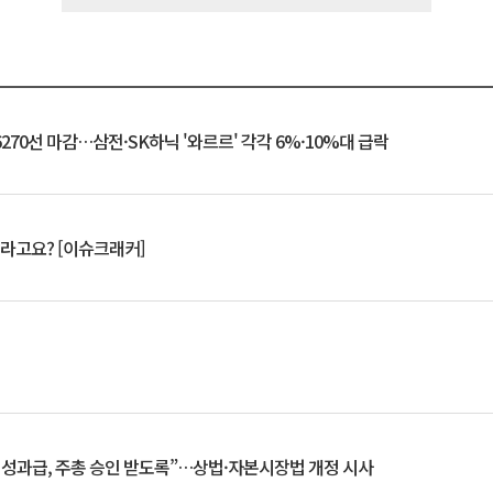
6270선 마감…삼전·SK하닉 '와르르' 각각 6%·10%대 급락
 깨라고요? [이슈크래커]
 성과급, 주총 승인 받도록”…상법·자본시장법 개정 시사