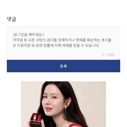
댓글
0 / 300