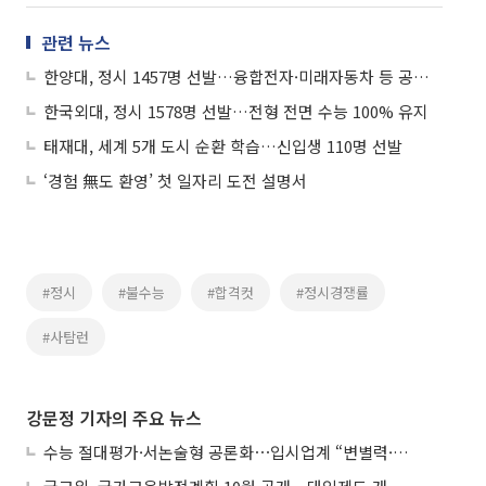
관련 뉴스
한양대, 정시 1457명 선발…융합전자·미래자동차 등 공대 선발 늘려
한국외대, 정시 1578명 선발…전형 전면 수능 100% 유지
태재대, 세계 5개 도시 순환 학습…신입생 110명 선발
‘경험 無도 환영’ 첫 일자리 도전 설명서
#정시
#불수능
#합격컷
#정시경쟁률
#사탐런
강문정 기자의 주요 뉴스
수능 절대평가·서논술형 공론화⋯입시업계 “변별력·사교육 대책 먼저”