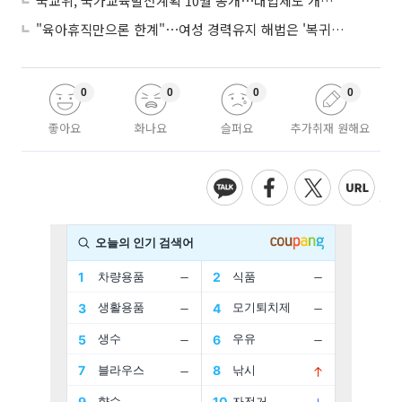
국교위, 국가교육발전계획 10월 공개⋯대입제도 개편 공론화 추진
"육아휴직만으론 한계"⋯여성 경력유지 해법은 '복귀 후 유연근무’
0
0
0
0
좋아요
화나요
슬퍼요
추가취재 원해요