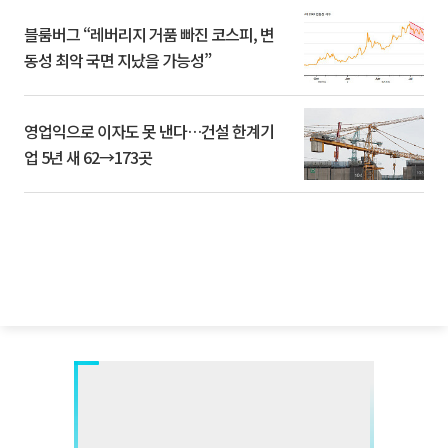
블룸버그 “레버리지 거품 빠진 코스피, 변
동성 최악 국면 지났을 가능성”
영업익으로 이자도 못 낸다…건설 한계기
업 5년 새 62→173곳