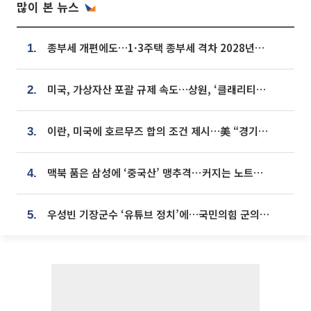
많이 본 뉴스
종부세 개편에도…1·3주택 종부세 격차 2028년부터 확대
1.
미국, 가상자산 포괄 규제 속도…상원, ‘클래리티법’ 9월 절차투표 추진
2.
이란, 미국에 호르무즈 합의 조건 제시…美 “경기 아직 안 끝나” [종합]
3.
맥북 품은 삼성에 ‘중국산’ 맹추격⋯커지는 노트북 OLED 시장
4.
우성빈 기장군수 ‘유튜브 정치’에…국민의힘 군의원들 집단 반발
5.