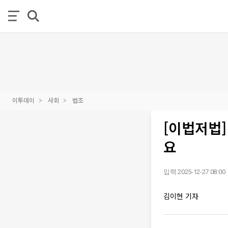
이투데이
사회
법조
[이법저법
요
입력 2025-12-27 08:00
김이현 기자