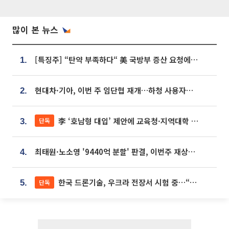
많이 본 뉴스
[특징주] “탄약 부족하다“ 美 국방부 증산 요청에⋯국내 방산주 급등세
1.
현대차·기아, 이번 주 임단협 재개…하청 사용자성 재심도 ‘변수’
2.
李 ‘호남형 대입’ 제안에 교육청·지역대학 서·논술형 입시 연계 '착수'
단독
3.
최태원·노소영 '9440억 분할' 판결, 이번주 재상고 여부 주목
4.
한국 드론기술, 우크라 전장서 시험 중…“스타트업 여러 곳 참여”
단독
5.