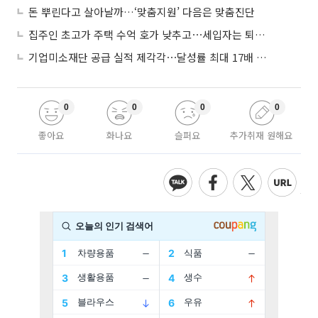
돈 뿌린다고 살아날까…‘맞춤지원’ 다음은 맞춤진단
집주인 초고가 주택 수억 호가 낮추고⋯세입자는 퇴거 위기
기업미소재단 공급 실적 제각각⋯달성률 최대 17배 차이
0
0
0
0
좋아요
화나요
슬퍼요
추가취재 원해요