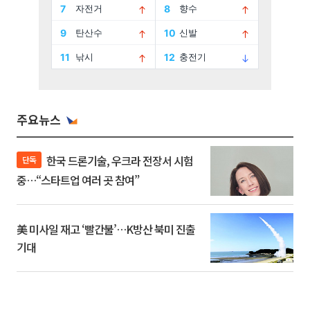
주요뉴스
한국 드론기술, 우크라 전장서 시험
단독
중…“스타트업 여러 곳 참여”
美 미사일 재고 ‘빨간불’…K방산 북미 진출
기대