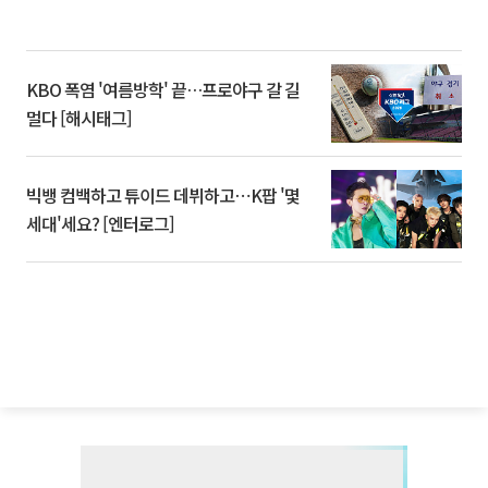
KBO 폭염 '여름방학' 끝…프로야구 갈 길
멀다 [해시태그]
빅뱅 컴백하고 튜이드 데뷔하고⋯K팝 '몇
세대'세요? [엔터로그]