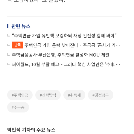
관련 뉴스
“주택연금 가입 유인책 보강하되 재정 건전성 함께 봐야”
주택연금 가입 문턱 낮아진다…주금공 '공시가 기준' 완화 추진
단독
주택금융공사·부산은행, 주택연금 활성화 MOU 체결
싸이월드, 10월 부활 예고…그러나 핵심 사업안은 ‘추후 공개’
#주택연금
#신탁방식
#취득세
#경정청구
#주금공
박민석 기자의 주요 뉴스