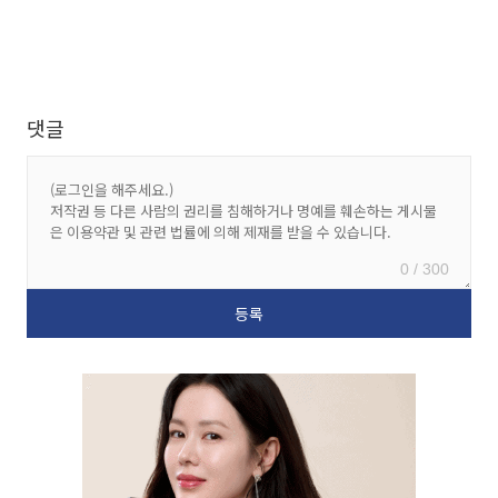
댓글
0 / 300