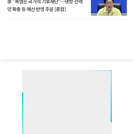
李 "폭염은 국가적 기후재난"…냉방·전력
망 확충 등 예산 반영 주문 [종합]