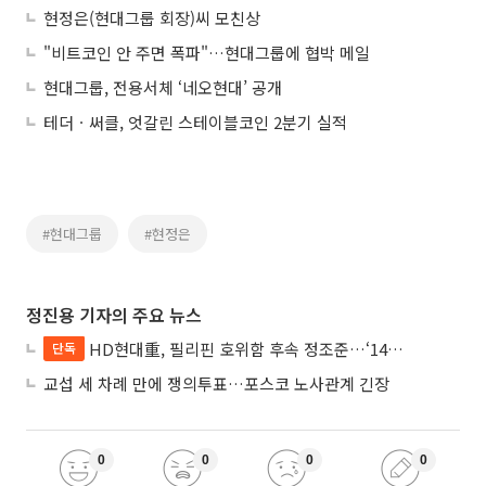
현정은(현대그룹 회장)씨 모친상
"비트코인 안 주면 폭파"…현대그룹에 협박 메일
현대그룹, 전용서체 ‘네오현대’ 공개
테더ㆍ써클, 엇갈린 스테이블코인 2분기 실적
#현대그룹
#현정은
정진용 기자의 주요 뉴스
HD현대重, 필리핀 호위함 후속 정조준…‘14척+α’ 싹쓸이 노린다
단독
교섭 세 차례 만에 쟁의투표…포스코 노사관계 긴장
0
0
0
0