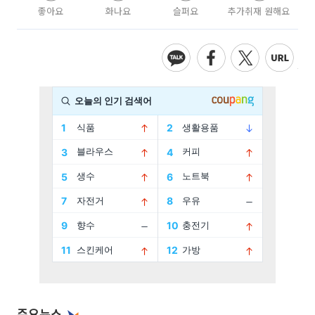
좋아요
화나요
슬퍼요
추가취재 원해요
주요뉴스