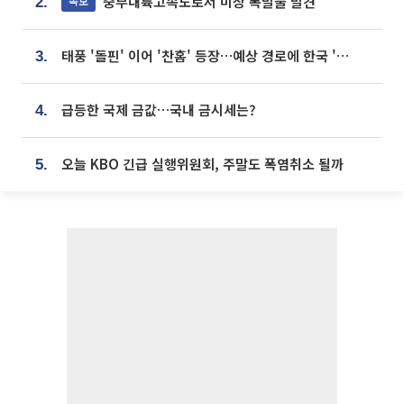
중부내륙고속도로서 미상 폭발물 발견
속보
2.
태풍 '돌핀' 이어 '찬홈' 등장…예상 경로에 한국 '한숨'
3.
급등한 국제 금값…국내 금시세는?
4.
오늘 KBO 긴급 실행위원회, 주말도 폭염취소 될까
5.