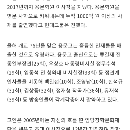
2017년까지 용문학원 이사장을 지냈다. 용문학원을
명문 사학으로 키워내는데 누적 1000억 원 이상의 사
재를 출연했다고 현대그룹은 전했다.
올해 개교 76년을 맞은 용문고는 훌륭한 인재들을 배
출한 것으로 유명하다. 용문고 출신으로는 류길재 전
통일부장관(25회), 우상호 대통령비서실 정무수석
(29회), 임종석 전 청와대 비서실장(33회) 등 정관계
인사들을 비롯해 백일섭(10회), 조영남(10회), 한석규
(31회), 김상중(32회), 정재형 작곡가(36회), 유재석
(39회) 등 방송인들이 각계각층에서 활약하고 있다.
고인은 2005년에는 자신의 호를 딴 임당장학문화재
단을 세우고 초대 이사장으로 12년간 재직하며 장학