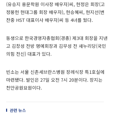
(유승지 용문학원 이사장 배우자)씨, 현정은 회장(고
정몽헌 현대그룹 회장 배우자), 현승혜씨, 현지선(변
찬중 HST 대표이사 배우자)씨 등 4녀를 뒀다.
동생으로 한국경영자총협회(경총) 제3대 회장을 지낸
고 김창성 전방 명예회장과 김무성 전 새누리당(국민
의힘 전신) 대표가 있다.
빈소는 서울 신촌세브란스병원 장례식장 특1호실에
마련됐다. 발인은 27일 오전 7시 20분이다. 장지는
천안공원묘원이다.
관련 뉴스