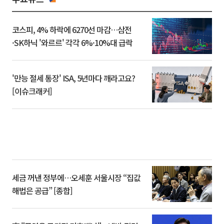
코스피, 4% 하락에 6270선 마감…삼전
·SK하닉 '와르르' 각각 6%·10%대 급락
'만능 절세 통장' ISA, 5년마다 깨라고요?
[이슈크래커]
세금 꺼낸 정부에…오세훈 서울시장 “집값
해법은 공급” [종합]