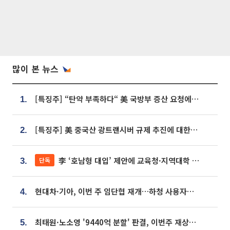
많이 본 뉴스
[특징주] “탄약 부족하다“ 美 국방부 증산 요청에⋯국내 방산주 급등세
1.
[특징주] 美 중국산 광트랜시버 규제 추진에 대한광통신 등 광통신株 강세
2.
李 ‘호남형 대입’ 제안에 교육청·지역대학 서·논술형 입시 연계 '착수'
단독
3.
현대차·기아, 이번 주 임단협 재개…하청 사용자성 재심도 ‘변수’
4.
최태원·노소영 '9440억 분할' 판결, 이번주 재상고 여부 주목
5.