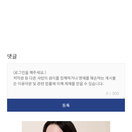
댓글
0 / 300