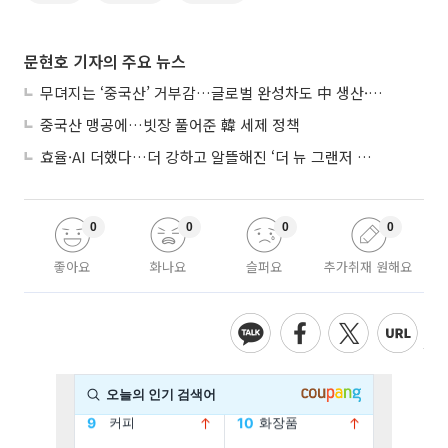
문현호 기자의 주요 뉴스
무뎌지는 ‘중국산’ 거부감…글로벌 완성차도 中 생산·협력 확대
중국산 맹공에…빗장 풀어준 韓 세제 정책
효율·AI 더했다…더 강하고 알뜰해진 ‘더 뉴 그랜저 하이브리드’
0
0
0
0
좋아요
화나요
슬퍼요
추가취재 원해요