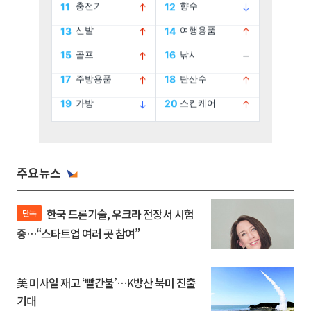
주요뉴스
한국 드론기술, 우크라 전장서 시험
단독
중…“스타트업 여러 곳 참여”
美 미사일 재고 ‘빨간불’…K방산 북미 진출
기대