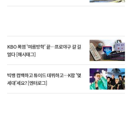
KBO 폭염 '여름방학' 끝…프로야구 갈 길
멀다 [해시태그]
빅뱅 컴백하고 튜이드 데뷔하고⋯K팝 '몇
세대'세요? [엔터로그]