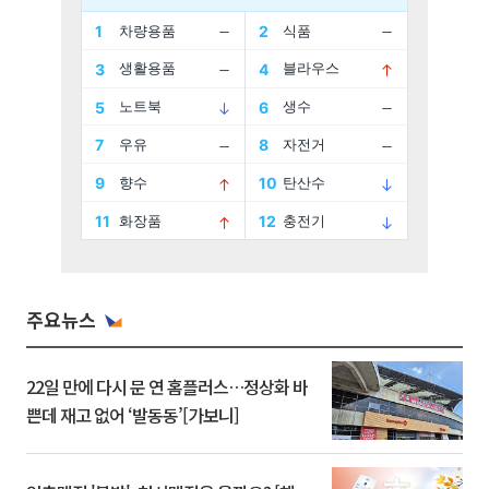
주요뉴스
22일 만에 다시 문 연 홈플러스…정상화 바
쁜데 재고 없어 ‘발동동’[가보니]