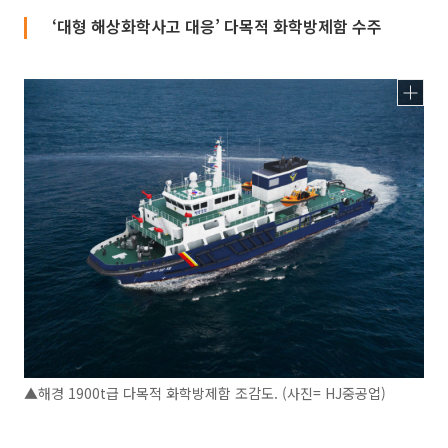
‘대형 해상화학사고 대응’ 다목적 화학방제함 수주
▲해경 1900t급 다목적 화학방제함 조감도. (사진= HJ중공업)