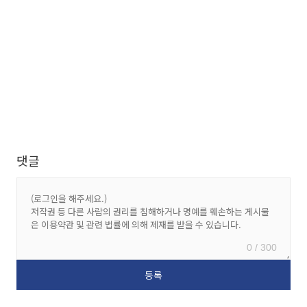
댓글
0 / 300