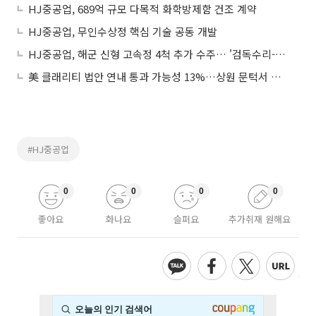
HJ중공업, 689억 규모 다목적 화학방제함 건조 계약
HJ중공업, 무인수상정 핵심 기술 공동 개발
HJ중공업, 해군 신형 고속정 4척 추가 수주… '검독수리-B' 전량 석권
美 클래리티 법안 연내 통과 가능성 13%…상원 문턱서 제동
#HJ중공업
0
0
0
0
좋아요
화나요
슬퍼요
추가취재 원해요