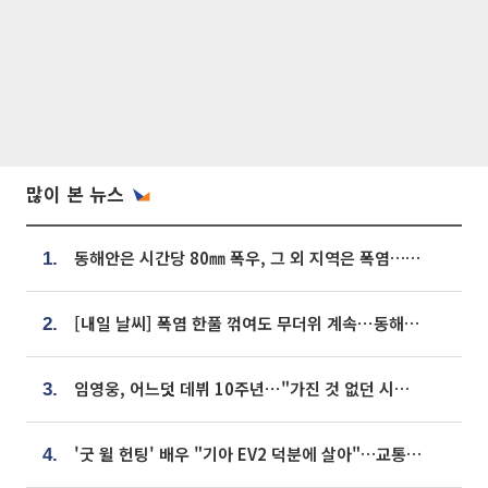
많이 본 뉴스
동해안은 시간당 80㎜ 폭우, 그 외 지역은 폭염…‘극과 극 날씨’
1.
[내일 날씨] 폭염 한풀 꺾여도 무더위 계속⋯동해안 이틀 연속 비
2.
임영웅, 어느덧 데뷔 10주년⋯"가진 것 없던 시절, 내 앞엔 20명의 팬뿐"
3.
'굿 윌 헌팅' 배우 "기아 EV2 덕분에 살아"…교통사고 후 안전성 극찬
4.