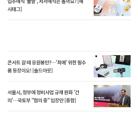
입추매직 '불발', 처서매직은 올까요? [해
시태그]
콘서트 갈 때 응원봉만?⋯'최애' 위한 필수
품 등장이오! [솔드아웃]
서울시, 정부에 정비사업 규제 완화 '건
의'⋯국토부 "협의 중" 입장만 [종합]