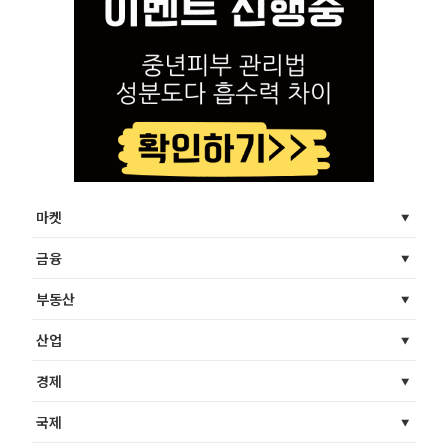
마켓
금융
부동산
산업
경제
국제