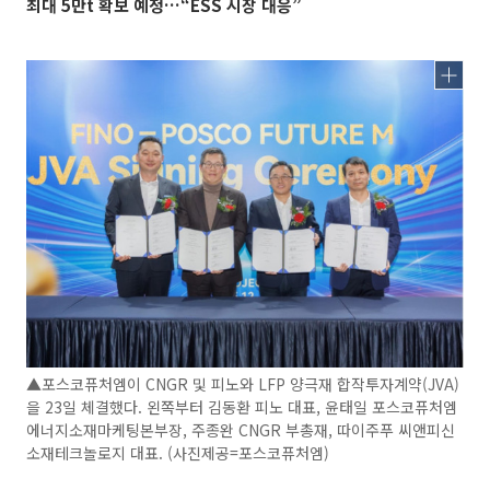
최대 5만t 확보 예정…“ESS 시장 대응”
▲포스코퓨처엠이 CNGR 및 피노와 LFP 양극재 합작투자계약(JVA)
을 23일 체결했다. 왼쪽부터 김동환 피노 대표, 윤태일 포스코퓨처엠
에너지소재마케팅본부장, 주종완 CNGR 부총재, 따이주푸 씨앤피신
소재테크놀로지 대표. (사진제공=포스코퓨처엠)