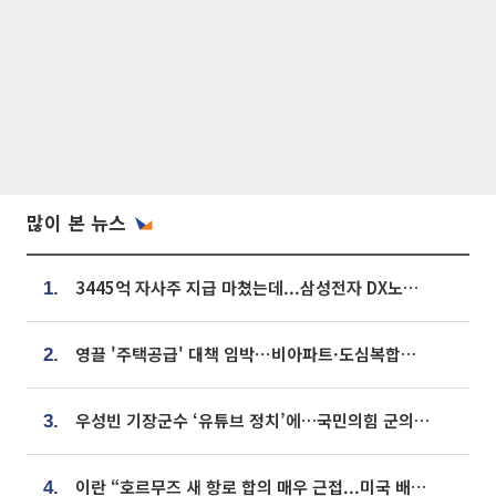
많이 본 뉴스
3445억 자사주 지급 마쳤는데...삼성전자 DX노조, 뒤늦은 '떼쓰기 집회'
1.
영끌 '주택공급' 대책 임박⋯비아파트·도심복합까지 총동원
2.
우성빈 기장군수 ‘유튜브 정치’에…국민의힘 군의원들 집단 반발
3.
이란 “호르무즈 새 항로 합의 매우 근접...미국 배상 먼저”
4.