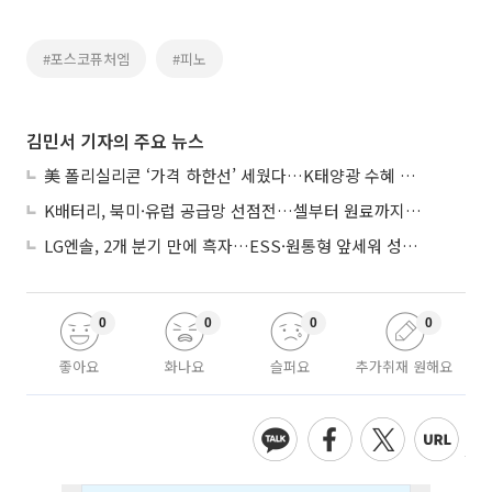
#포스코퓨처엠
#피노
김민서 기자의 주요 뉴스
美 폴리실리콘 ‘가격 하한선’ 세웠다…K태양광 수혜 기대
K배터리, 북미·유럽 공급망 선점전…셀부터 원료까지 현지화
LG엔솔, 2개 분기 만에 흑자…ESS·원통형 앞세워 성장 가속
0
0
0
0
좋아요
화나요
슬퍼요
추가취재 원해요