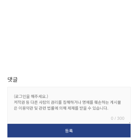
댓글
0 / 300