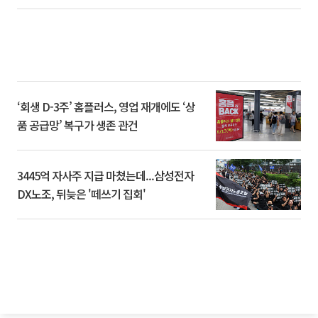
‘회생 D-3주’ 홈플러스, 영업 재개에도 ‘상
품 공급망’ 복구가 생존 관건
3445억 자사주 지급 마쳤는데...삼성전자
DX노조, 뒤늦은 '떼쓰기 집회'