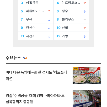
주요뉴스
바다 태운 폭염에…회 한 접시도 ‘히트플레
이션’
영끌 '주택공급' 대책 임박⋯비아파트·도
심복합까지 총동원