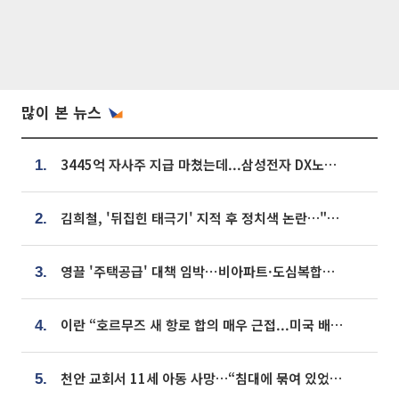
많이 본 뉴스
3445억 자사주 지급 마쳤는데...삼성전자 DX노조, 뒤늦은 '떼쓰기 집회'
1.
김희철, '뒤집힌 태극기' 지적 후 정치색 논란…"좌우 떠나 우리나라 국기"
2.
영끌 '주택공급' 대책 임박⋯비아파트·도심복합까지 총동원
3.
이란 “호르무즈 새 항로 합의 매우 근접...미국 배상 먼저”
4.
천안 교회서 11세 아동 사망…“침대에 묶여 있었다” 진술 확보
5.