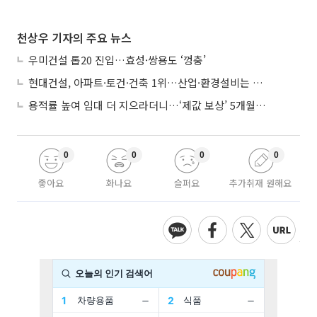
천상우 기자의 주요 뉴스
우미건설 톱20 진입…효성·쌍용도 ‘껑충’
현대건설, 아파트·토건·건축 1위…산업·환경설비는 삼성E&A
용적률 높여 임대 더 지으라더니…‘제값 보상’ 5개월째 국회에 발목
0
0
0
0
좋아요
화나요
슬퍼요
추가취재 원해요