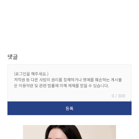
댓글
0 / 300