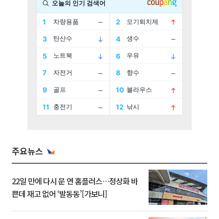
주요뉴스
22일 만에 다시 문 연 홈플러스…정상화 바
쁜데 재고 없어 ‘발동동’[가보니]