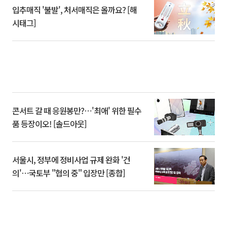
입추매직 '불발', 처서매직은 올까요? [해
시태그]
콘서트 갈 때 응원봉만?⋯'최애' 위한 필수
품 등장이오! [솔드아웃]
서울시, 정부에 정비사업 규제 완화 '건
의'⋯국토부 "협의 중" 입장만 [종합]