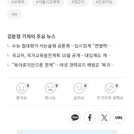
#교육부
#서울시교육청
#정근식
#인공지능
#AI
강문정 기자의 주요 뉴스
수능 절대평가·서논술형 공론화⋯입시업계 “변별력·사교육 대책 먼저”
국교위, 국가교육발전계획 10월 공개⋯대입제도 개편 공론화 추진
"육아휴직만으론 한계"⋯여성 경력유지 해법은 '복귀 후 유연근무’
0
0
0
0
좋아요
화나요
슬퍼요
추가취재 원해요