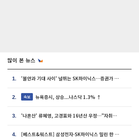
많이 본 뉴스
'불안과 기대 사이' 널뛰는 SK하이닉스…증권가 "HBM4·LTA 기반 펀터멘털 견고"
1.
뉴욕증시, 상승...나스닥 1.3% ↑
속보
2.
'나혼산' 류혜영, 고경표와 16년산 우정…"자취방서 부모님과 마주쳐"
3.
[베스트&워스트] 삼성전자·SK하이닉스 밀린 한 주…상상인증권은 85% 급등
4.