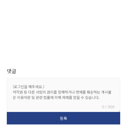
댓글
0 / 300