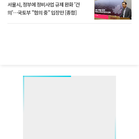
서울시, 정부에 정비사업 규제 완화 '건
의'⋯국토부 "협의 중" 입장만 [종합]