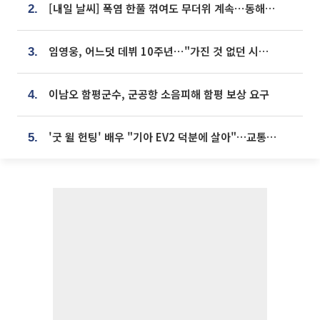
[내일 날씨] 폭염 한풀 꺾여도 무더위 계속⋯동해안 이틀 연속 비
2.
임영웅, 어느덧 데뷔 10주년⋯"가진 것 없던 시절, 내 앞엔 20명의 팬뿐"
3.
이남오 함평군수, 군공항 소음피해 함평 보상 요구
4.
'굿 윌 헌팅' 배우 "기아 EV2 덕분에 살아"…교통사고 후 안전성 극찬
5.