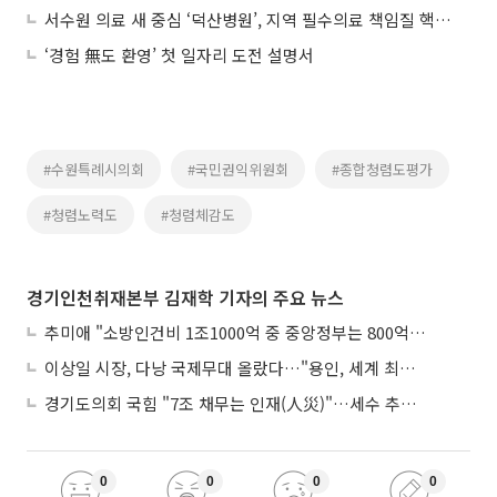
서수원 의료 새 중심 ‘덕산병원’, 지역 필수의료 책임질 핵심 거점으로 부상
‘경험 無도 환영’ 첫 일자리 도전 설명서
#수원특례시의회
#국민권익위원회
#종합청렴도평가
#청렴노력도
#청렴체감도
경기인천취재본부 김재학 기자의 주요 뉴스
추미애 "소방인건비 1조1000억 중 중앙정부는 800억뿐"
이상일 시장, 다낭 국제무대 올랐다…"용인, 세계 최대 반도체 도시 된다"
경기도의회 국힘 "7조 채무는 인재(人災)"…세수 추계 조작 의혹 제기
0
0
0
0