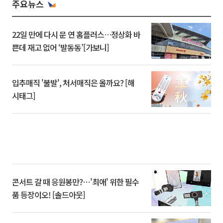
주요뉴스
22일 만에 다시 문 연 홈플러스…정상화 바
쁜데 재고 없어 ‘발동동’[가보니]
입추매직 '불발', 처서매직은 올까요? [해
시태그]
콘서트 갈 때 응원봉만?⋯'최애' 위한 필수
품 등장이오! [솔드아웃]