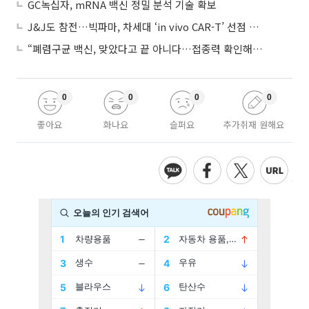
GC녹십자, mRNA 백신 정밀 분석 기술 확보
J&J도 참전…빅파마, 차세대 ‘in vivo CAR-T’ 선점 경쟁 본격화
“폐렴구균 백신, 맞았다고 끝 아니다…접종력 확인해야”
0
0
0
0
좋아요
화나요
슬퍼요
추가취재 원해요