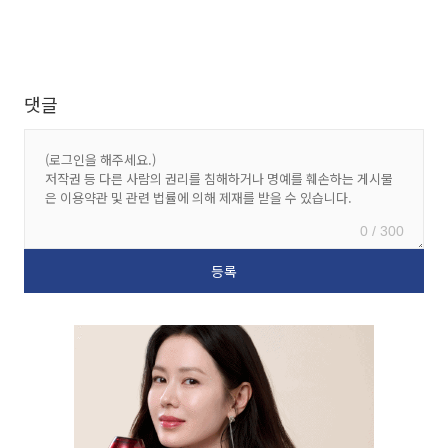
댓글
0 / 300