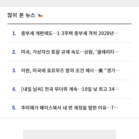
많이 본 뉴스
종부세 개편에도…1·3주택 종부세 격차 2028년부터 확대
1.
미국, 가상자산 포괄 규제 속도…상원, ‘클래리티법’ 9월 절차투표 추진
2.
이란, 미국에 호르무즈 합의 조건 제시…美 “경기 아직 안 끝나” [종합]
3.
[내일 날씨] 전국 무더위 계속…10일 낮 최고 34도 육박
4.
추미애가 페이스북서 네 번 재정을 말한 이유…7700억 추경 열쇠는 도의회에
5.