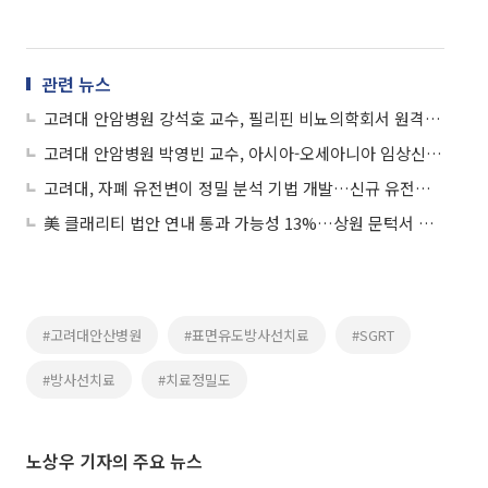
관련 뉴스
고려대 안암병원 강석호 교수, 필리핀 비뇨의학회서 원격 라이브서저리 시연
고려대 안암병원 박영빈 교수, 아시아-오세아니아 임상신경생리학회 우수 포스터상 수상
고려대, 자폐 유전변이 정밀 분석 기법 개발…신규 유전자 18개 규명
美 클래리티 법안 연내 통과 가능성 13%…상원 문턱서 제동
#고려대안산병원
#표면유도방사선치료
#SGRT
#방사선치료
#치료정밀도
노상우 기자의 주요 뉴스