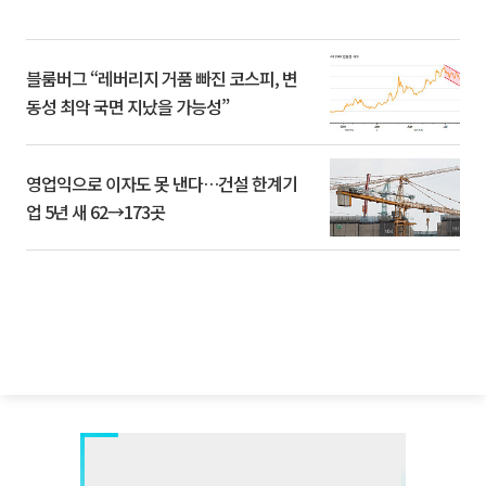
블룸버그 “레버리지 거품 빠진 코스피, 변
동성 최악 국면 지났을 가능성”
영업익으로 이자도 못 낸다…건설 한계기
업 5년 새 62→173곳