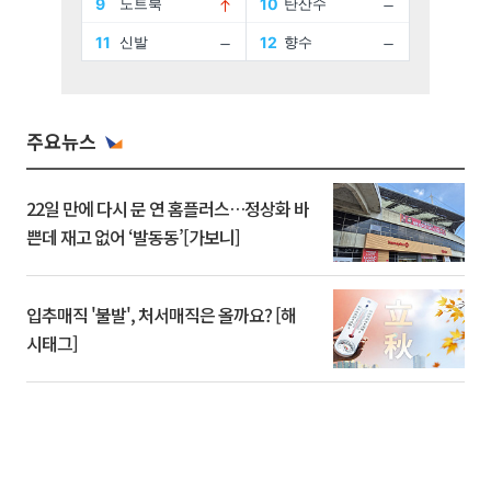
주요뉴스
22일 만에 다시 문 연 홈플러스…정상화 바
쁜데 재고 없어 ‘발동동’[가보니]
입추매직 '불발', 처서매직은 올까요? [해
시태그]