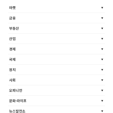
마켓
금융
부동산
산업
경제
국제
정치
사회
오피니언
문화·라이프
뉴스발전소