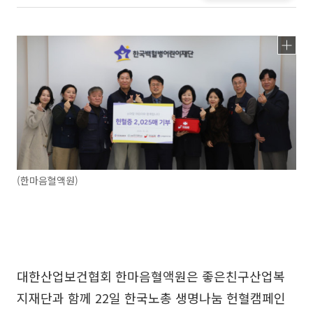
(한마음혈액원)
대한산업보건협회 한마음혈액원은 좋은친구산업복
지재단과 함께 22일 한국노총 생명나눔 헌혈캠페인