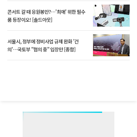
콘서트 갈 때 응원봉만?⋯'최애' 위한 필수
품 등장이오! [솔드아웃]
서울시, 정부에 정비사업 규제 완화 '건
의'⋯국토부 "협의 중" 입장만 [종합]