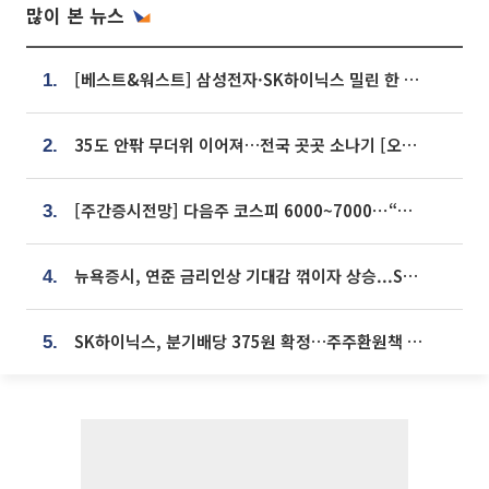
많이 본 뉴스
[베스트&워스트] 삼성전자·SK하이닉스 밀린 한 주…상상인증권은 85% 급등
1.
35도 안팎 무더위 이어져…전국 곳곳 소나기 [오늘 날씨]
2.
[주간증시전망] 다음주 코스피 6000~7000⋯“外人 수급은 정책이 변수”
3.
뉴욕증시, 연준 금리인상 기대감 꺾이자 상승...S&P500 사상 최고치 [종합]
4.
SK하이닉스, 분기배당 375원 확정…주주환원책 9월로 앞당겨 발표
5.