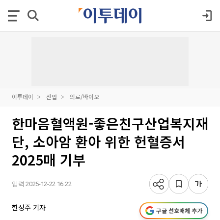
이투데이
산업
의료/바이오
한마음혈액원-좋은친구산업복지재
단, 소아암 환아 위한 헌혈증서
2025매 기부
입력 2025-12-22 16:22
한성주 기자
구글 선호매체 추가