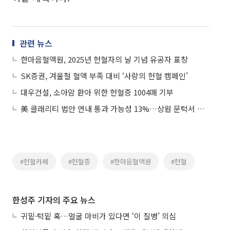
관련 뉴스
한마음혈액원, 2025년 헌혈자의 날 기념 유공자 표창
SK증권, 겨울철 혈액 부족 대비 ‘사랑의 헌혈 캠페인’
대우건설, 소아암 환아 위한 헌혈증 1004매 기부
美 클래리티 법안 연내 통과 가능성 13%…상원 문턱서 제동
#헌혈카페
#헌혈증
#한마음혈액원
#헌혈
한성주 기자의 주요 뉴스
귀밑·턱밑 혹…얼굴 마비가 있다면 ‘이 질병’ 의심