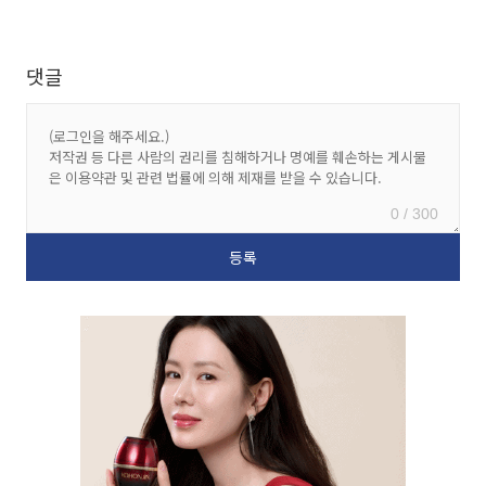
댓글
0 / 300