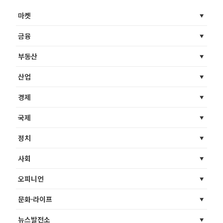
마켓
금융
부동산
산업
경제
국제
정치
사회
오피니언
문화·라이프
뉴스발전소