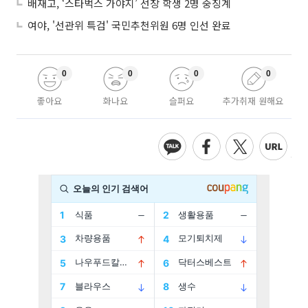
배재고, ‘스타벅스 가야지’ 선창 학생 2명 중징계
여야, '선관위 특검' 국민추천위원 6명 인선 완료
0
0
0
0
좋아요
화나요
슬퍼요
추가취재 원해요