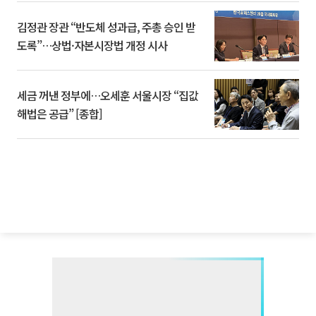
김정관 장관 “반도체 성과급, 주총 승인 받
도록”…상법·자본시장법 개정 시사
세금 꺼낸 정부에…오세훈 서울시장 “집값
해법은 공급” [종합]