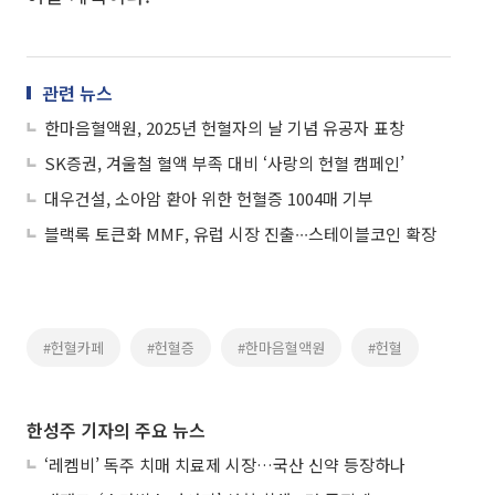
관련 뉴스
한마음혈액원, 2025년 헌혈자의 날 기념 유공자 표창
SK증권, 겨울철 혈액 부족 대비 ‘사랑의 헌혈 캠페인’
대우건설, 소아암 환아 위한 헌혈증 1004매 기부
블랙록 토큰화 MMF, 유럽 시장 진출∙∙∙스테이블코인 확장
#헌혈카페
#헌혈증
#한마음혈액원
#헌혈
한성주 기자의 주요 뉴스
‘레켐비’ 독주 치매 치료제 시장…국산 신약 등장하나