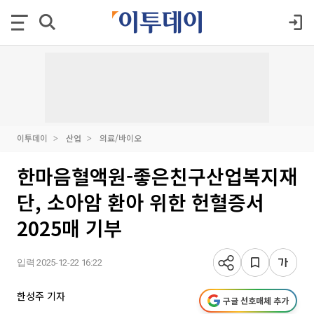
이투데이
산업
의료/바이오
한마음혈액원-좋은친구산업복지재
단, 소아암 환아 위한 헌혈증서
2025매 기부
입력 2025-12-22 16:22
한성주 기자
구글 선호매체 추가