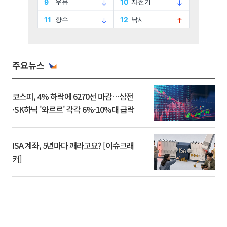
주요뉴스
코스피, 4% 하락에 6270선 마감…삼전
·SK하닉 '와르르' 각각 6%·10%대 급락
ISA 계좌, 5년마다 깨라고요? [이슈크래
커]