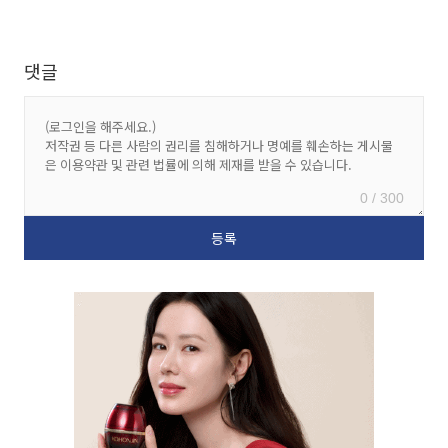
댓글
0 / 300