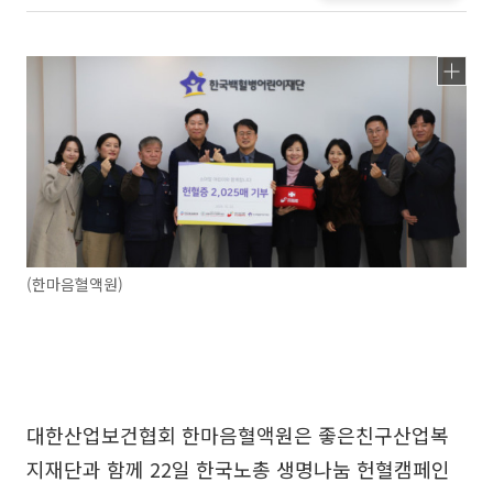
(한마음혈액원)
대한산업보건협회 한마음혈액원은 좋은친구산업복
지재단과 함께 22일 한국노총 생명나눔 헌혈캠페인