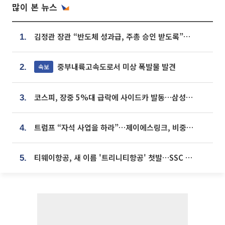
많이 본 뉴스
김정관 장관 “반도체 성과급, 주총 승인 받도록”…상법·자본시장법 개정 시사
1.
중부내륙고속도로서 미상 폭발물 발견
속보
2.
코스피, 장중 5%대 급락에 사이드카 발동…삼성·SK 동반 폭락
3.
트럼프 “자석 사업을 하라”…제이에스링크, 비중국 영구자석 공급망 구축 속도
4.
티웨이항공, 새 이름 '트리니티항공' 첫발…SSC 전략 본격화
5.