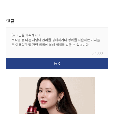
댓글
0 / 300