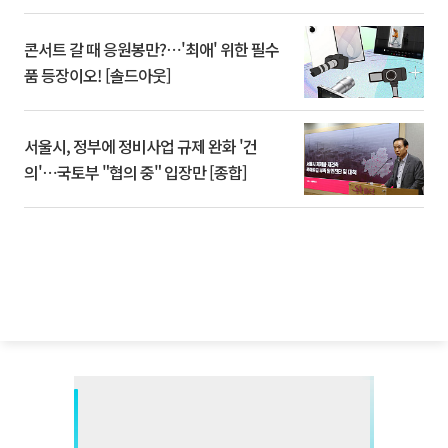
콘서트 갈 때 응원봉만?⋯'최애' 위한 필수
품 등장이오! [솔드아웃]
서울시, 정부에 정비사업 규제 완화 '건
의'⋯국토부 "협의 중" 입장만 [종합]