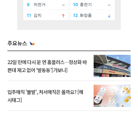
주요뉴스
22일 만에 다시 문 연 홈플러스…정상화 바
쁜데 재고 없어 ‘발동동’[가보니]
입추매직 '불발', 처서매직은 올까요? [해
시태그]