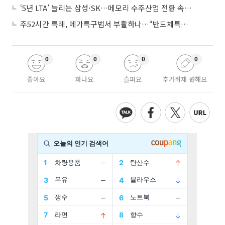
‘5년 LTA’ 늘리는 삼성·SK…메모리 수주산업 전환 속 다른 셈법
주52시간 특례, 메가특구법서 부활하나…“반도체특별법 담겨야”
0
0
0
0
좋아요
화나요
슬퍼요
추가취재 원해요