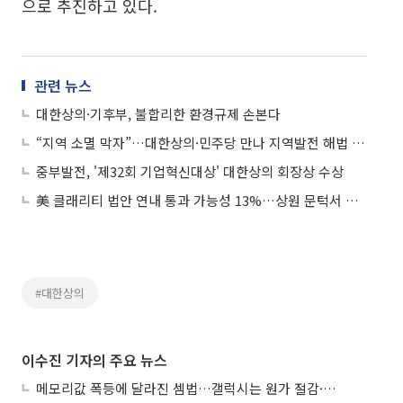
으로 추진하고 있다.
관련 뉴스
대한상의·기후부, 불합리한 환경규제 손본다
“지역 소멸 막자”…대한상의·민주당 만나 지역발전 해법 토론
중부발전, '제32회 기업혁신대상' 대한상의 회장상 수상
美 클래리티 법안 연내 통과 가능성 13%…상원 문턱서 제동
#대한상의
이수진 기자의 주요 뉴스
메모리값 폭등에 달라진 셈법…갤럭시는 원가 절감·아이폰은 서비스 확대