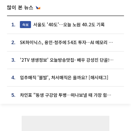
많이 본 뉴스
서울도 '40도'…오늘 노원 40.2도 기록
속보
1.
SK하이닉스, 용인·청주에 54조 투자…AI 메모리 생산기지 키운다
2.
'2TV 생생정보' 오늘방송맛집- 배우 강성진 단골! 쌀국수ㆍ푸팟퐁 커리 맛집 '블○○○'
3.
입추매직 '불발', 처서매직은 올까요? [해시태그]
4.
차인표 "동생 구강암 투병…떠나보낼 때 가장 힘들었다”
5.