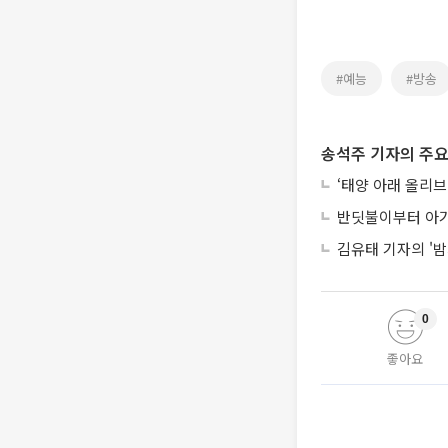
#예능
#방송
송석주 기자의 주요
‘태양 아래 올리브
반딧불이부터 아기
김유태 기자의 '밤
0
좋아요