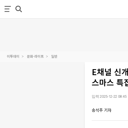
이투데이
문화·라이프
일반
E채널 신개
스마스 특
입력 2025-12-22 08:45
송석주 기자