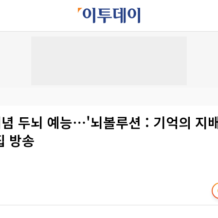
념 두뇌 예능⋯'뇌볼루션 : 기억의 지배
집 방송