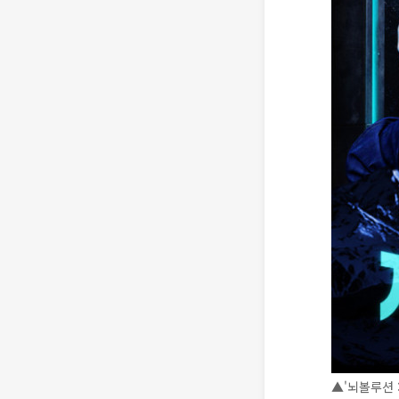
▲'뇌볼루션 