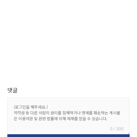
댓글
0 / 300