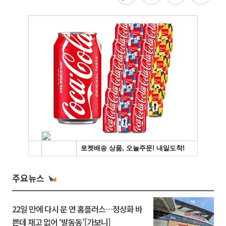
주요뉴스
22일 만에 다시 문 연 홈플러스…정상화 바
쁜데 재고 없어 ‘발동동’[가보니]