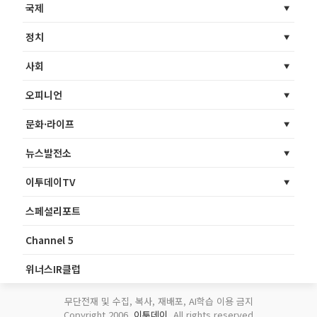
국제
정치
사회
오피니언
문화·라이프
뉴스발전소
이투데이TV
스페셜리포트
Channel 5
위너스IR클럽
무단전재 및 수집, 복사, 재배포, AI학습 이용 금지
Copyright 2006.
이투데이
. All rights reserved