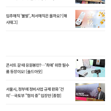
입추매직 '불발', 처서매직은 올까요? [해
시태그]
콘서트 갈 때 응원봉만?⋯'최애' 위한 필수
품 등장이오! [솔드아웃]
서울시, 정부에 정비사업 규제 완화 '건
의'⋯국토부 "협의 중" 입장만 [종합]