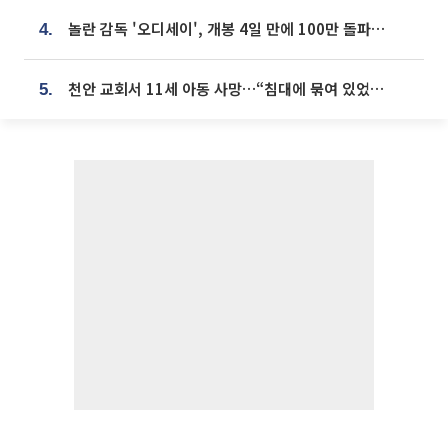
놀란 감독 '오디세이', 개봉 4일 만에 100만 돌파⋯'왕사남' 보다 빠르다
4.
천안 교회서 11세 아동 사망…“침대에 묶여 있었다” 진술 확보
5.