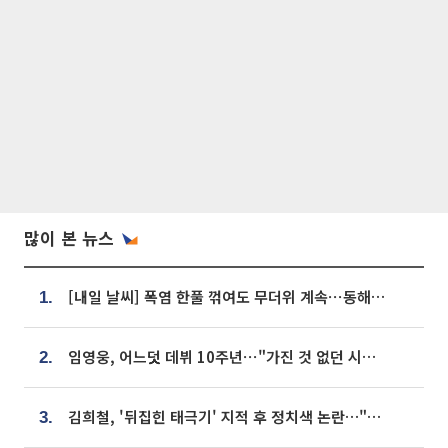
많이 본 뉴스
[내일 날씨] 폭염 한풀 꺾여도 무더위 계속⋯동해안 이틀 연속 비
1.
임영웅, 어느덧 데뷔 10주년⋯"가진 것 없던 시절, 내 앞엔 20명의 팬뿐"
2.
김희철, '뒤집힌 태극기' 지적 후 정치색 논란…"좌우 떠나 우리나라 국기"
3.