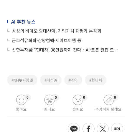
AI 추천 뉴스
삼성의 바이오 양대산맥, 기업가치 재평가 본격화
금호석유화학·삼양컴텍·제이브이엠 등
신한투자證 “현대차, 38만원까지 간다…AI·로봇 결합 모빌리티 기업으로 진화”
#NH투자증권
#에스엘
#기아
#현대차
0
0
0
0
좋아요
화나요
슬퍼요
추가취재 원해요