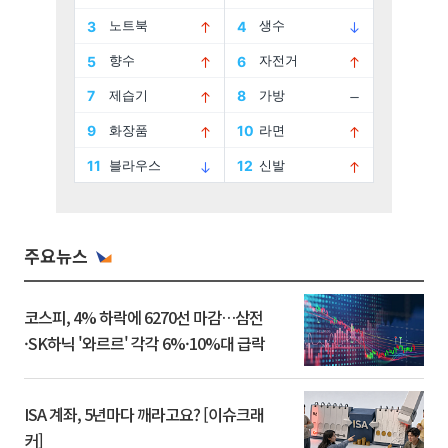
주요뉴스
코스피, 4% 하락에 6270선 마감…삼전
·SK하닉 '와르르' 각각 6%·10%대 급락
ISA 계좌, 5년마다 깨라고요? [이슈크래
커]