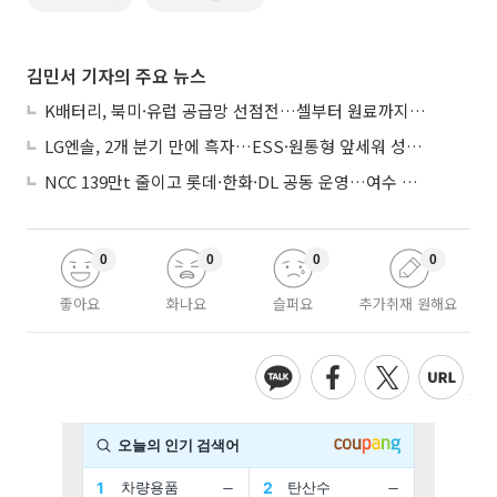
김민서 기자의 주요 뉴스
K배터리, 북미·유럽 공급망 선점전…셀부터 원료까지 현지화
LG엔솔, 2개 분기 만에 흑자…ESS·원통형 앞세워 성장 가속
NCC 139만t 줄이고 롯데·한화·DL 공동 운영…여수 1호 본궤도
0
0
0
0
좋아요
화나요
슬퍼요
추가취재 원해요