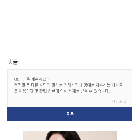
댓글
0 / 300