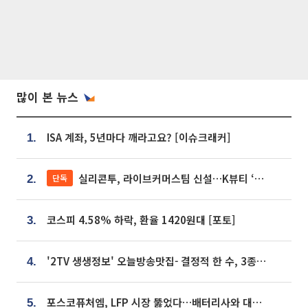
많이 본 뉴스
ISA 계좌, 5년마다 깨라고요? [이슈크래커]
1.
실리콘투, 라이브커머스팀 신설…K뷰티 ‘글로벌 판매망’ 확대[K뷰티 라방戰]
단독
2.
코스피 4.58% 하락, 환율 1420원대 [포토]
3.
'2TV 생생정보' 오늘방송맛집- 결정적 한 수, 3종 메밀면! 메밀 소바 맛집 '의○○○○'
4.
포스코퓨처엠, LFP 시장 뚫었다…배터리사와 대규모 장기 공급 합의
5.