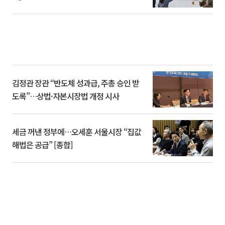
김정관 장관 “반도체 성과급, 주총 승인 받
도록”…상법·자본시장법 개정 시사
세금 꺼낸 정부에…오세훈 서울시장 “집값
해법은 공급” [종합]