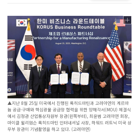
▲지난 8월 25일 미국에서 진행된 록히드마틴과 고려아연의 게르마
늄 공급·구매와 핵심광물 공급망 협력을 위한 양해각서(MOU) 체결식
에서 김정관 산업통상자원부 장관(왼쪽부터), 최윤범 고려아연 회장,
마이클 윌리엄슨 록히드마틴 인터내셔널 사장, 하워드 러트닉 미국 상
무부 장관이 기념촬영을 하고 있다. (고려아연)