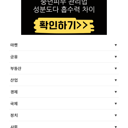
마켓
금융
부동산
산업
경제
국제
정치
사회