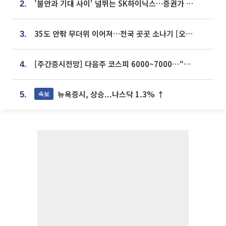
'불안과 기대 사이' 널뛰는 SK하이닉스…증권가 "HBM4·LTA 기반 펀터멘털 견고"
2.
35도 안팎 무더위 이어져…전국 곳곳 소나기 [오늘 날씨]
3.
[주간증시전망] 다음주 코스피 6000~7000⋯“外人 수급은 정책이 변수”
4.
뉴욕증시, 상승...나스닥 1.3% ↑
속보
5.