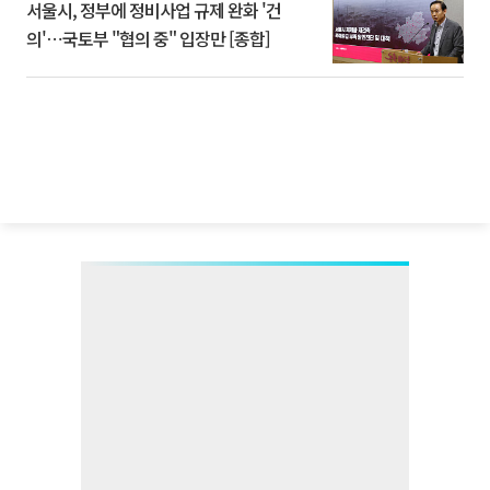
서울시, 정부에 정비사업 규제 완화 '건
의'⋯국토부 "협의 중" 입장만 [종합]