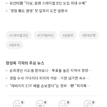
유안타證 "다날, 원화 스테이블코인 도입 최대 수혜"
‘경험 無도 환영’ 첫 일자리 도전 설명서
#스테이블코인
#디지털자산
#금융위
#한국은행
#정무위
정성욱 기자의 주요 뉴스
순회경선 시도별 뜯어보니…투표율 높은 지역서 정청래 강세
경찰 수사 기다리다 피의자 석방…기한 넘기면 속수무책
"레버리지 ETF 배율 손보겠다"는 정부…野 "회의록부터 내놔야"
0
0
0
0