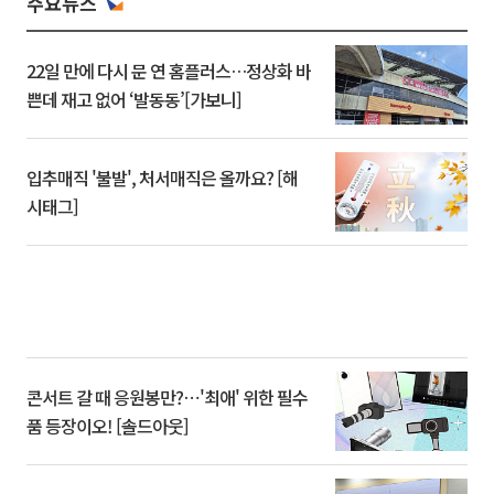
주요뉴스
22일 만에 다시 문 연 홈플러스…정상화 바
쁜데 재고 없어 ‘발동동’[가보니]
입추매직 '불발', 처서매직은 올까요? [해
시태그]
콘서트 갈 때 응원봉만?⋯'최애' 위한 필수
품 등장이오! [솔드아웃]