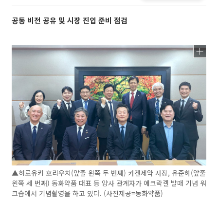
공동 비전 공유 및 시장 진입 준비 점검
▲히로유키 호리우치(앞줄 왼쪽 두 번째) 카켄제약 사장, 유준하(앞줄
왼쪽 세 번째) 동화약품 대표 등 양사 관계자가 에크락겔 발매 기념 워
크숍에서 기념촬영을 하고 있다. (사진제공=동화약품)