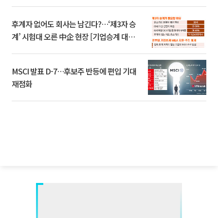
후계자 없어도 회사는 남긴다?…‘제3자 승
계’ 시험대 오른 中企 현장 [기업승계 대전
환]
MSCI 발표 D-7…후보주 반등에 편입 기대
재점화