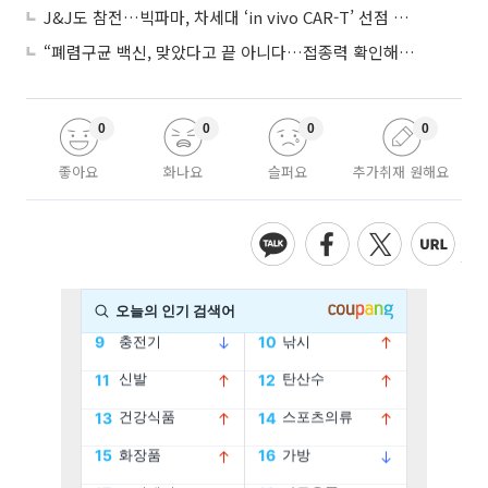
J&J도 참전…빅파마, 차세대 ‘in vivo CAR-T’ 선점 경쟁 본격화
“폐렴구균 백신, 맞았다고 끝 아니다…접종력 확인해야”
0
0
0
0
좋아요
화나요
슬퍼요
추가취재 원해요