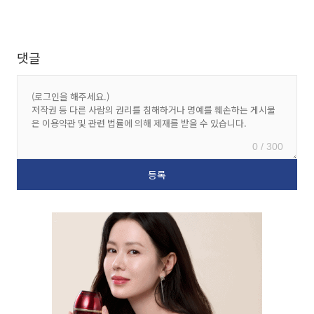
댓글
0 / 300