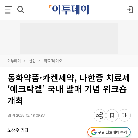
이투데이
산업
의료/바이오
동화약품·카켄제약, 다한증 치료제
‘에크락겔’ 국내 발매 기념 워크숍
개최
입력 2025-12-18 09:37
노상우 기자
구글 선호매체 추가