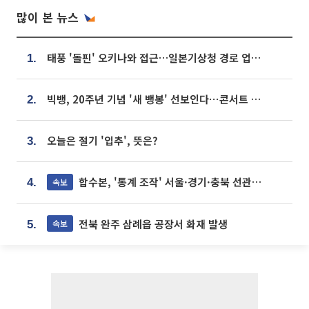
많이 본 뉴스
태풍 '돌핀' 오키나와 접근…일본기상청 경로 업데이트
1.
빅뱅, 20주년 기념 '새 뱅봉' 선보인다⋯콘서트 앞두고 팝업 개최
2.
오늘은 절기 '입추', 뜻은?
3.
합수본, '통계 조작' 서울·경기·충북 선관위 등 추가 압수수색
속보
4.
전북 완주 삼례읍 공장서 화재 발생
속보
5.