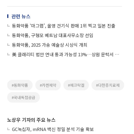
관련 뉴스
동화약품 ‘마그랩’, 올영 건기식 판매 1위 찍고 일본 진출
동화약품, 구형모 베트남 대표사무소장 선임
동화약품, 2025 가송 예술상 시상식 개최
美 클래리티 법안 연내 통과 가능성 13%…상원 문턱서 제동
#동화약품
#카켄제약
#에크락겔
#다한증치료제
#국내독점공급
노상우 기자의 주요 뉴스
GC녹십자, mRNA 백신 정밀 분석 기술 확보