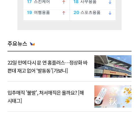
주요뉴스
22일 만에 다시 문 연 홈플러스…정상화 바
쁜데 재고 없어 ‘발동동’[가보니]
입추매직 '불발', 처서매직은 올까요? [해
시태그]