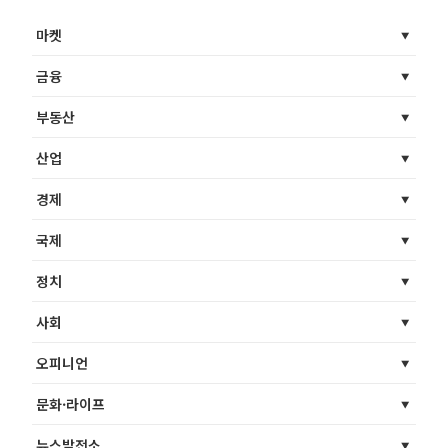
마켓
금융
부동산
산업
경제
국제
정치
사회
오피니언
문화·라이프
뉴스발전소