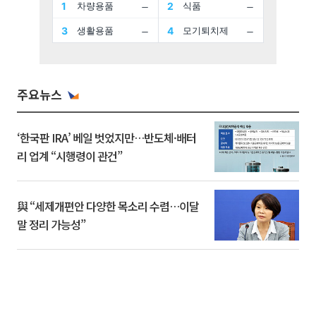
주요뉴스
‘한국판 IRA’ 베일 벗었지만…반도체·배터
리 업계 “시행령이 관건”
與 “세제개편안 다양한 목소리 수렴…이달
말 정리 가능성”