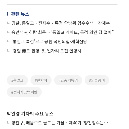
관련 뉴스
경찰, 통일교‧전재수‧특검 全방위 압수수색…강제수사 착수
송언석·천하람 회동…“통일교 게이트, 특검 외엔 답 없어”
'통일교 특검'으로 뭉친 국민의힘-개혁신당
‘경험 無도 환영’ 첫 일자리 도전 설명서
#통일교
#한학자
#민중기특검
#뇌물공여
#정치자금법위반
박일경 기자의 주요 뉴스
양천구, 배움으로 물드는 가을…제40기 ‘양천장수문화대학’ 수강생 모집