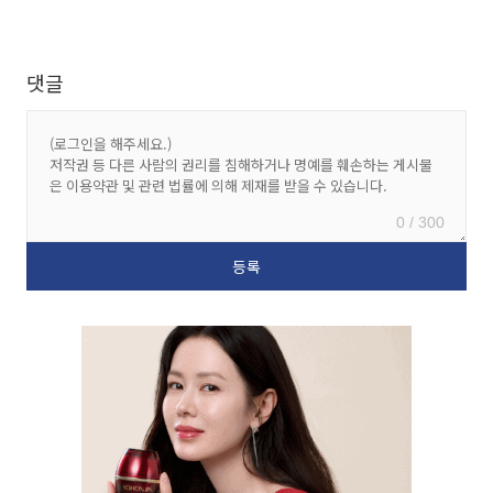
댓글
0 / 300