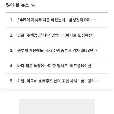
많이 본 뉴스
3445억 자사주 지급 마쳤는데...삼성전자 DX노조, 뒤늦은 '떼쓰기 집회'
1.
영끌 '주택공급' 대책 임박⋯비아파트·도심복합까지 총동원
2.
종부세 개편에도…1·3주택 종부세 격차 2028년부터 확대
3.
바다 태운 폭염에…회 한 접시도 ‘히트플레이션’
4.
이란, 미국에 호르무즈 합의 조건 제시…美 “경기 아직 안 끝나” [종합]
5.