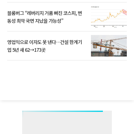
블룸버그 “레버리지 거품 빠진 코스피, 변
동성 최악 국면 지났을 가능성”
영업익으로 이자도 못 낸다…건설 한계기
업 5년 새 62→173곳