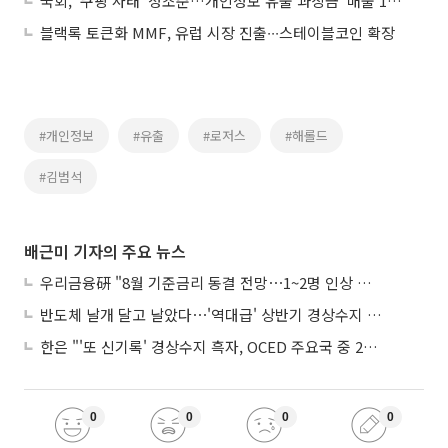
국회, '쿠팡 사태' 정조준…개인정보 유출 과징금 '매출 10%' 법·김범석 불출석 고발 의결
블랙록 토큰화 MMF, 유럽 시장 진출∙∙∙스테이블코인 확장
#개인정보
#유출
#로저스
#해롤드
#김범석
배근미 기자의 주요 뉴스
우리금융硏 "8월 기준금리 동결 전망⋯1~2명 인상 소수의견 낼 것"
반도체 날개 달고 날았다⋯'역대급' 상반기 경상수지 흑자 2000억달러 육박
한은 "'또 신기록' 경상수지 흑자, OCED 주요국 중 2위⋯반도체 수출 효과"
0
0
0
0