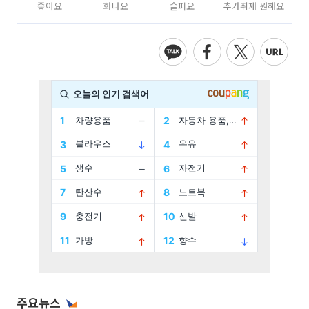
좋아요
화나요
슬퍼요
추가취재 원해요
주요뉴스