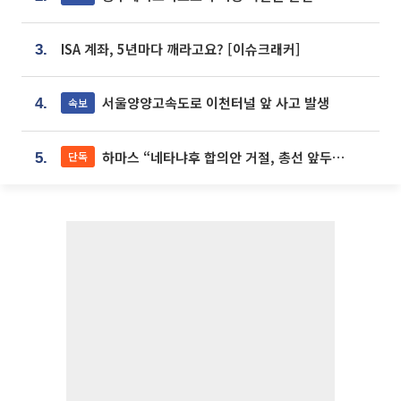
ISA 계좌, 5년마다 깨라고요? [이슈크래커]
3.
서울양양고속도로 이천터널 앞 사고 발생
속보
4.
하마스 “네타냐후 합의안 거절, 총선 앞두고 시간 끌기”
단독
5.