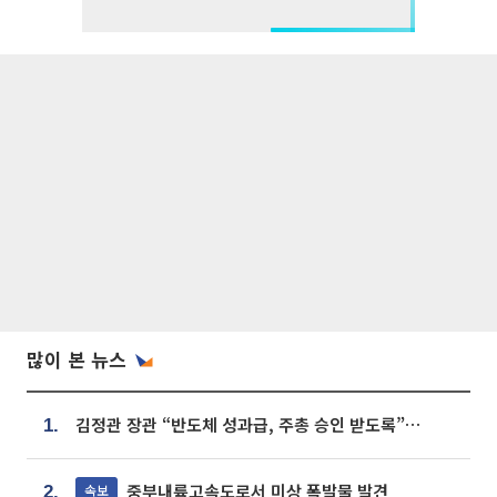
많이 본 뉴스
김정관 장관 “반도체 성과급, 주총 승인 받도록”…상법·자본시장법 개정 시사
1.
중부내륙고속도로서 미상 폭발물 발견
속보
2.