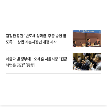
김정관 장관 “반도체 성과급, 주총 승인 받
도록”…상법·자본시장법 개정 시사
세금 꺼낸 정부에…오세훈 서울시장 “집값
해법은 공급” [종합]