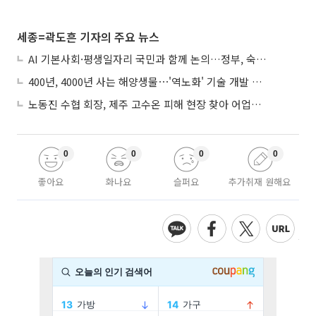
세종=곽도흔 기자의 주요 뉴스
AI 기본사회·평생일자리 국민과 함께 논의…정부, 숙의공론화 착수
400년, 4000년 사는 해양생물⋯'역노화' 기술 개발 추진
노동진 수협 회장, 제주 고수온 피해 현장 찾아 어업인 지원 점검
0
0
0
0
좋아요
화나요
슬퍼요
추가취재 원해요