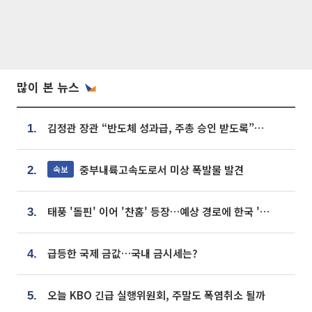
많이 본 뉴스
김정관 장관 “반도체 성과급, 주총 승인 받도록”…상법·자본시장법 개정 시사
1.
중부내륙고속도로서 미상 폭발물 발견
속보
2.
태풍 '돌핀' 이어 '찬홈' 등장…예상 경로에 한국 '한숨'
3.
급등한 국제 금값…국내 금시세는?
4.
오늘 KBO 긴급 실행위원회, 주말도 폭염취소 될까
5.