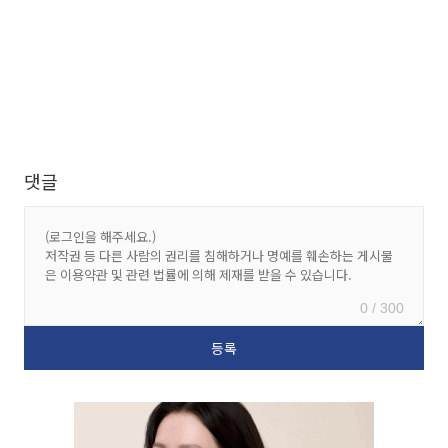
댓글
0 / 300