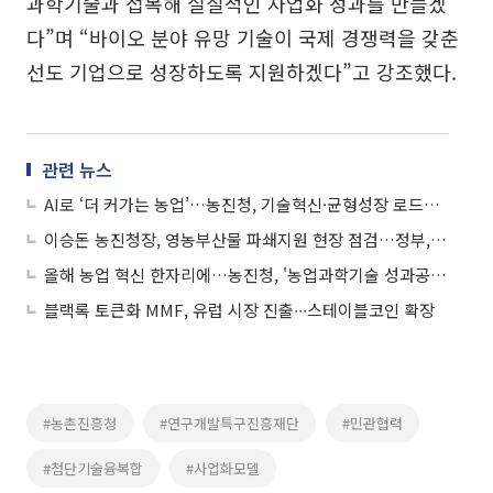
과학기술과 접목해 실질적인 사업화 성과를 만들겠
다”며 “바이오 분야 유망 기술이 국제 경쟁력을 갖춘
선도 기업으로 성장하도록 지원하겠다”고 강조했다.
관련 뉴스
AI로 ‘더 커가는 농업’…농진청, 기술혁신·균형성장 로드맵 공개
이승돈 농진청장, 영농부산물 파쇄지원 현장 점검…정부, 산불 예방 '파쇄 총력전'
올해 농업 혁신 한자리에…농진청, '농업과학기술 성과공유대회' 개최
블랙록 토큰화 MMF, 유럽 시장 진출∙∙∙스테이블코인 확장
#농촌진흥청
#연구개발특구진흥재단
#민관협력
#첨단기술융복합
#사업화모델