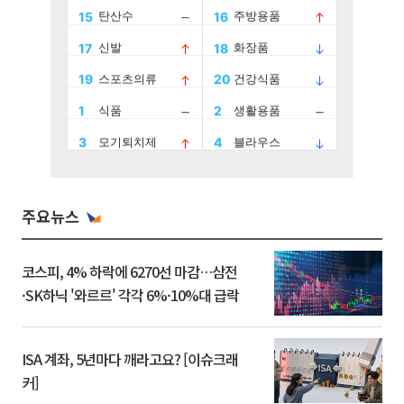
주요뉴스
코스피, 4% 하락에 6270선 마감…삼전
·SK하닉 '와르르' 각각 6%·10%대 급락
ISA 계좌, 5년마다 깨라고요? [이슈크래
커]