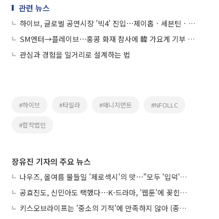
관련 뉴스
하이브, 글로벌 공연시장 '빅4' 진입⋯제이홉ㆍ세븐틴ㆍ엔하이픈 '열일'했다
SM엔터→플레이브⋯홍콩 화재 참사에 韓 가요계 기부 행렬
관심과 경험을 일거리로 설계하는 법
#하이브
#타일라
#매니지먼트
#NFOLLC
#합작법인
장유진 기자의 주요 뉴스
나우즈, 올여름 물들일 '제로섹시'의 맛⋯"모두 '입덕'시킬 것"
공효진도, 신민아도 택했다⋯K-드라마, '웹툰'에 꽂힌 이유
키스오브라이프는 '중소의 기적'에 만족하지 않아 (종합)