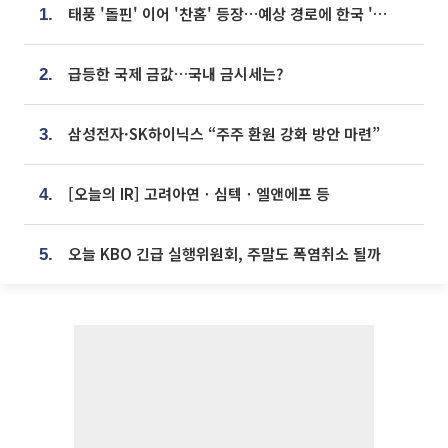
태풍 '돌핀' 이어 '찬홈' 등장…예상 경로에 한국 '한숨'
1.
급등한 국제 금값…국내 금시세는?
2.
삼성전자·SK하이닉스 “주주 환원 강화 방안 마련”
3.
[오늘의 IR] 고려아연ㆍ심텍ㆍ엘앤에프 등
4.
오늘 KBO 긴급 실행위원회, 주말도 폭염취소 될까
5.