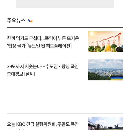
주요뉴스
한끼 먹기도 무섭다...폭염이 부른 뜨거운
‘밥상 물가’[뉴노멀 된 히트플레이션]
39도까지 치솟는다⋯수도권ㆍ광양 폭염
중대경보 [날씨]
오늘 KBO 긴급 실행위원회, 주말도 폭염