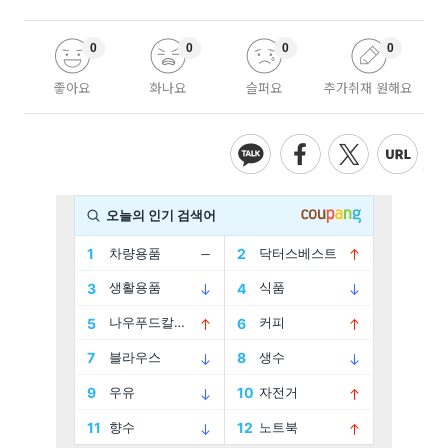
0
0
0
0
좋아요
화나요
슬퍼요
추가취재 원해요