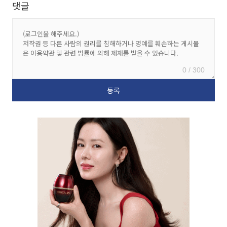
댓글
0 / 300