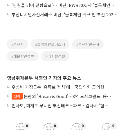
'연결을 넘어 결합으로'… 비단, BWB2025서 '블록체인 시티 부산' 청사진 공개
부산디지털자산거래소 비단, ‘블록체인 위크 인 부산 2025’ 개최
#부산시
#블록체인클러스터
#부산항만공사
#해운항만물류
#디지털전환
영남취재본부 서영인 기자의 주요 뉴스
우성빈 기장군수 ‘유튜브 정치’에…국민의힘 군의원들 집단 반발
논란의 'Busan is Good'…8억 도시브랜드, 용산 대통령실 CI 업체가 수행
단독
인사도, 회계도 무너진 부산테크노파크…감사서 '혈세 유용·인사 뒤집기' 적발
0
0
0
0