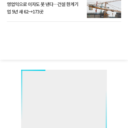
영업익으로 이자도 못 낸다…건설 한계기
업 5년 새 62→173곳