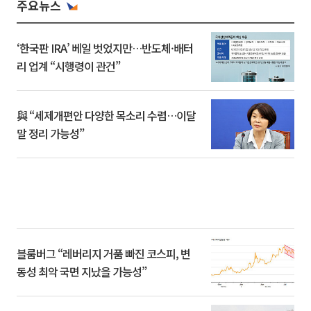
주요뉴스
‘한국판 IRA’ 베일 벗었지만…반도체·배터
리 업계 “시행령이 관건”
與 “세제개편안 다양한 목소리 수렴…이달
말 정리 가능성”
블룸버그 “레버리지 거품 빠진 코스피, 변
동성 최악 국면 지났을 가능성”