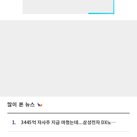
많이 본 뉴스
3445억 자사주 지급 마쳤는데...삼성전자 DX노조, 뒤늦은 '떼쓰기 집회'
1.