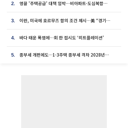
영끌 '주택공급' 대책 임박⋯비아파트·도심복합까지 총동원
2.
이란, 미국에 호르무즈 합의 조건 제시…美 “경기 아직 안 끝나” [종합]
3.
바다 태운 폭염에…회 한 접시도 ‘히트플레이션’
4.
종부세 개편에도…1·3주택 종부세 격차 2028년부터 확대
5.