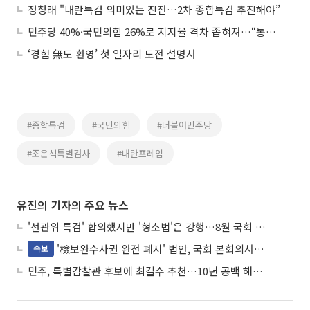
정청래 "내란특검 의미있는 진전…2차 종합특검 추진해야”
민주당 40%·국민의힘 26%로 지지율 격차 좁혀져…“통일교 의혹 영향”
‘경험 無도 환영’ 첫 일자리 도전 설명서
#종합특검
#국민의힘
#더불어민주당
#조은석특별검사
#내란프레임
유진의 기자의 주요 뉴스
'선관위 특검' 합의했지만 '형소법'은 강행…8월 국회 '입법 2차전' 예고
'檢보완수사권 완전 폐지' 법안, 국회 본회의서 민주당 주도 통과
속보
민주, 특별감찰관 후보에 최길수 추천…10년 공백 해소 속도