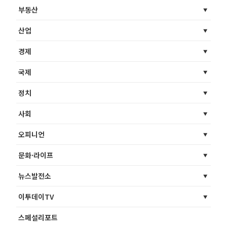
부동산
산업
경제
국제
정치
사회
오피니언
문화·라이프
뉴스발전소
이투데이TV
스페셜리포트