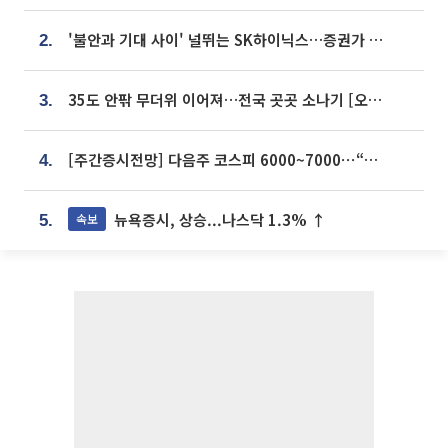
'불안과 기대 사이' 널뛰는 SK하이닉스…증권가 "HBM4·LTA 기반 펀터멘털 견고"
2.
35도 안팎 무더위 이어져…전국 곳곳 소나기 [오늘 날씨]
3.
[주간증시전망] 다음주 코스피 6000~7000⋯“外人 수급은 정책이 변수”
4.
뉴욕증시, 상승...나스닥 1.3% ↑
속보
5.