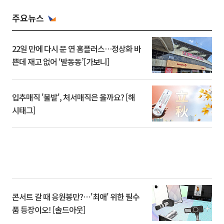
주요뉴스
22일 만에 다시 문 연 홈플러스…정상화 바
쁜데 재고 없어 ‘발동동’[가보니]
입추매직 '불발', 처서매직은 올까요? [해
시태그]
콘서트 갈 때 응원봉만?⋯'최애' 위한 필수
품 등장이오! [솔드아웃]