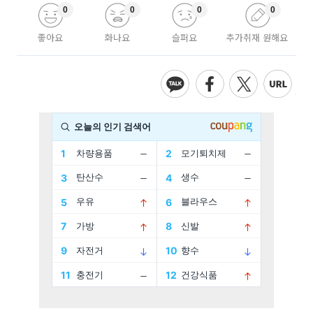
0
0
0
0
좋아요
화나요
슬퍼요
추가취재 원해요