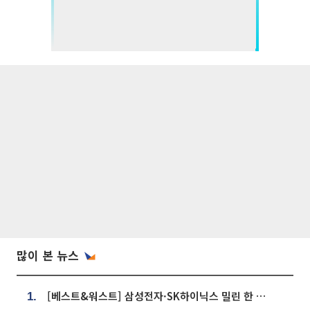
많이 본 뉴스
[베스트&워스트] 삼성전자·SK하이닉스 밀린 한 주…상상인증권은 85% 급등
1.