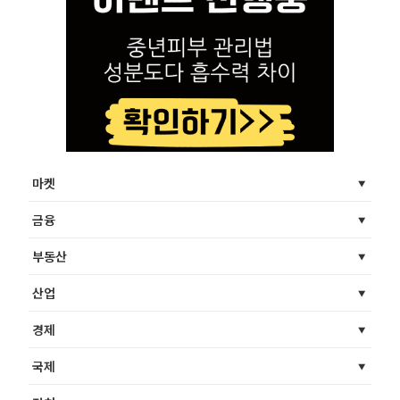
마켓
금융
부동산
산업
경제
국제