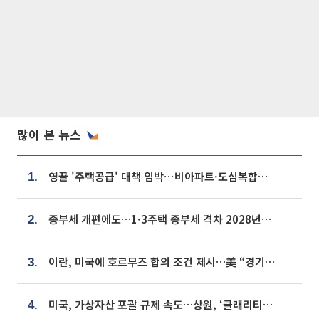
많이 본 뉴스
영끌 '주택공급' 대책 임박⋯비아파트·도심복합까지 총동원
1.
종부세 개편에도…1·3주택 종부세 격차 2028년부터 확대
2.
이란, 미국에 호르무즈 합의 조건 제시…美 “경기 아직 안 끝나” [종합]
3.
미국, 가상자산 포괄 규제 속도…상원, ‘클래리티법’ 9월 절차투표 추진
4.