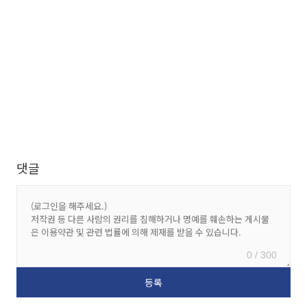
댓글
0 / 300