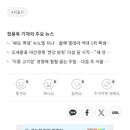
#서울시
정용욱 기자의 주요 뉴스
'40도 폭염' 뉴노멀 되나…올해 열대야 역대 1위·폭염일수 평년 3배 넘어
오세훈표 야간경제 '한강 밤핑' 다음 달 시작⋯"새 성장동력 만들 것"
'이중 고기압' 영향에 펄펄 끓는 주말…다음 주 서울 포함 서쪽이 더 덥다
0
0
0
0
좋아요
화나요
슬퍼요
추가취재 원해요