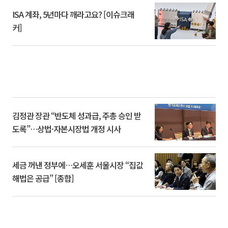
ISA 계좌, 5년마다 깨라고요? [이슈크래
커]
김정관 장관 “반도체 성과급, 주총 승인 받
도록”…상법·자본시장법 개정 시사
세금 꺼낸 정부에…오세훈 서울시장 “집값
해법은 공급” [종합]