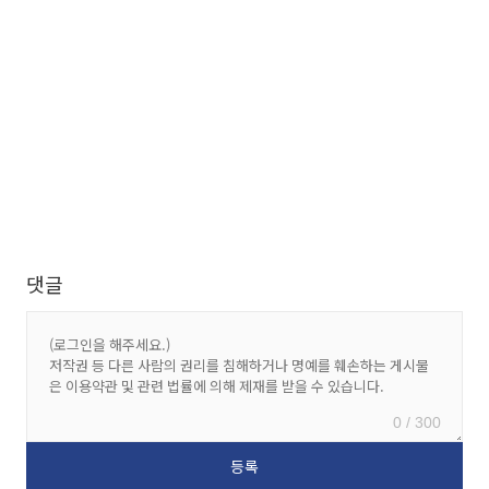
댓글
0 / 300