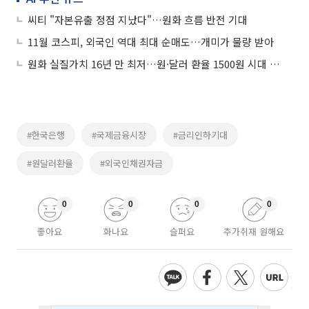
씨티 "자본유출 정점 지났다"…원화 흐름 반전 기대
11월 코스피, 외국인 역대 최대 순매도…개미가 물량 받아
원화 실질가치 16년 만 최저…원·달러 환율 1500원 시대 현실화되나
#한국은행
#국제금융시장
#금리인하기대
#원달러환율
#외국인채권자금
0
0
0
0
좋아요
화나요
슬퍼요
추가취재 원해요