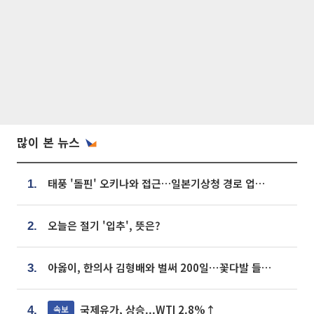
많이 본 뉴스
태풍 '돌핀' 오키나와 접근…일본기상청 경로 업데이트
1.
오늘은 절기 '입추', 뜻은?
2.
아옳이, 한의사 김형배와 벌써 200일⋯꽃다발 들고 "프러포즈 아냐"
3.
국제유가, 상승...WTI 2.8%↑
속보
4.