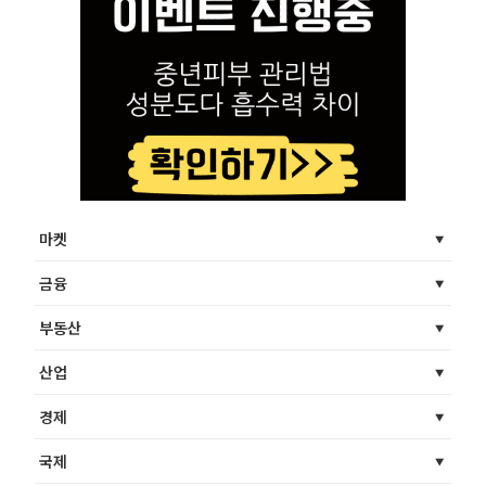
마켓
금융
부동산
산업
경제
국제