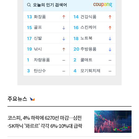
주요뉴스
코스피, 4% 하락에 6270선 마감…삼전
·SK하닉 '와르르' 각각 6%·10%대 급락