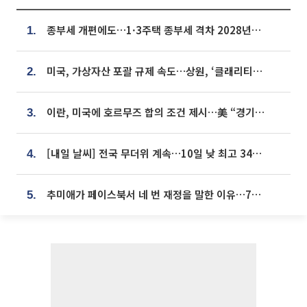
종부세 개편에도…1·3주택 종부세 격차 2028년부터 확대
1.
미국, 가상자산 포괄 규제 속도…상원, ‘클래리티법’ 9월 절차투표 추진
2.
이란, 미국에 호르무즈 합의 조건 제시…美 “경기 아직 안 끝나” [종합]
3.
[내일 날씨] 전국 무더위 계속…10일 낮 최고 34도 육박
4.
추미애가 페이스북서 네 번 재정을 말한 이유…7700억 추경 열쇠는 도의회에
5.