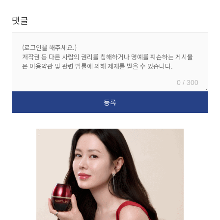
댓글
0 / 300