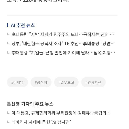
AI 추천 뉴스
李대통령 "지방 자치가 민주주의 토대…공직자는 신의 역할"
정부, '내란협조 공직자 조사' TF 추진…李대통령 "당연히 할 일"
李대통령 "기업들, 균형 발전에 기여해 달라…남쪽 지방에도 관심"
#이재명
#공직자
#업무보고
#인사혁신
문선영 기자의 주요 뉴스
이 대통령, 규제합리화위 부위원장에 김태유…국립외교원장 김흥규
레버리지 사태에 묻힌 ‘AI 청사진’